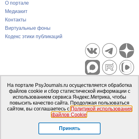
О портале
Медиакит
Контакты
Виртуальные фоны
Кодекс этики публикаций
Портал психологических изданий PsyJournals.ru, 2007–2026
На портале PsyJournals.ru осуществляется обработка
Правила использования материалов
файлов cookie и сбор статистической информации с
Свидетельство регистрации СМИ
Эл № ФС77-66447 от 14 июля
использованием сервиса Яндекс.Метрика, чтобы
2016 г.
повысить качество сайта. Продолжая пользоваться
сайтом, вы соглашаетесь с
Политикой использования
Издатель:
ФГБОУ ВО МГППУ
файлов Cookie
.
Репозиторий открытого доступа
Принять