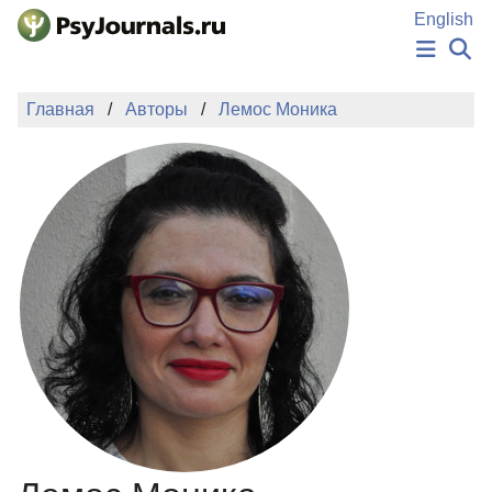
Перейти к основному содержанию
English
НОВОСТИ
Главная
Авторы
Лемос Моника
ИЗДАНИЯ
АВТОРЫ
ПОДАТЬ РУКОПИСЬ
БАЗА ЗНАНИЙ
КЛЮЧЕВЫЕ СЛОВА
Регистрация
Вход