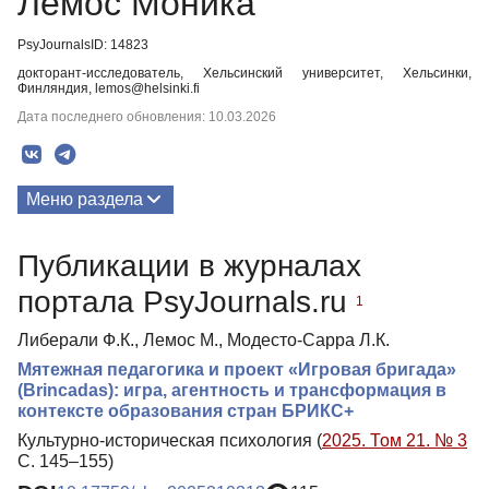
Лемос Моника
PsyJournalsID: 14823
докторант-исследователь, Хельсинский университет, Хельсинки,
Финляндия, lemos@helsinki.fi
Дата последнего обновления: 10.03.2026
Меню раздела
Публикации
Публикации в журналах
Медиа-материалы
портала PsyJournals.ru
1
Либерали Ф.К., Лемос М., Модесто-Сарра Л.К.
Мятежная педагогика и проект «Игровая бригада»
(Brincadas): игра, агентность и трансформация в
контексте образования стран БРИКС+
Культурно-историческая психология (
2025. Том 21. № 3
С. 145–155)