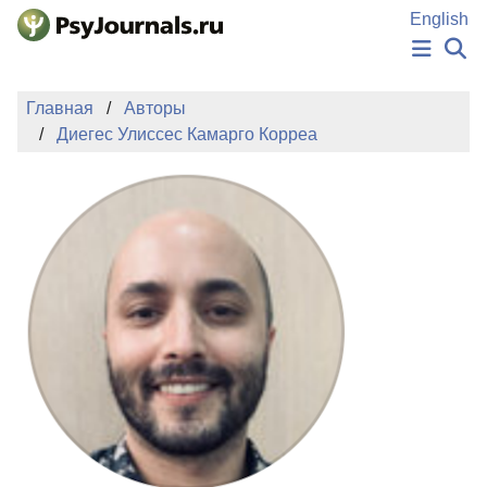
Перейти к основному содержанию
English
НОВОСТИ
Главная
Авторы
ИЗДАНИЯ
Диегес Улиссес Камарго Корреа
АВТОРЫ
ПОДАТЬ РУКОПИСЬ
БАЗА ЗНАНИЙ
КЛЮЧЕВЫЕ СЛОВА
Регистрация
Вход