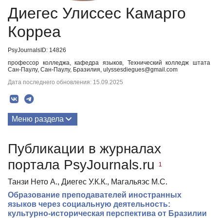
Диегес Улиссес Камарго
Корреа
PsyJournalsID: 14826
профессор колледжа, кафедра языков, Технический колледж штата
Сан-Паулу, Сан-Паулу, Бразилия, ulyssesdiegues@gmail.com
Дата последнего обновления: 15.09.2025
Меню раздела
Публикации
Публикации в журналах
портала PsyJournals.ru
1
Танзи Нето А., Диегес У.К.К., Магальяэс М.С.
Образование преподавателей иностранных
языков через социальную деятельность:
культурно-историческая перспектива от Бразилии