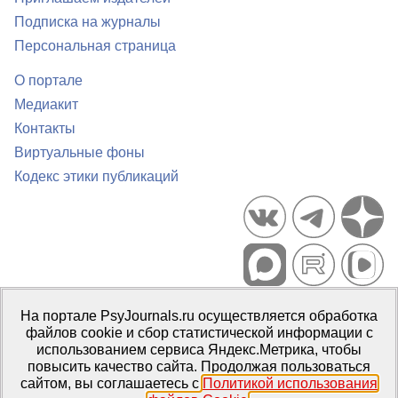
Подписка на журналы
Персональная страница
О портале
Медиакит
Контакты
Виртуальные фоны
Кодекс этики публикаций
Портал психологических изданий PsyJournals.ru, 2007–2026
На портале PsyJournals.ru осуществляется обработка
Правила использования материалов
файлов cookie и сбор статистической информации с
Свидетельство регистрации СМИ
Эл № ФС77-66447 от 14 июля
использованием сервиса Яндекс.Метрика, чтобы
2016 г.
повысить качество сайта. Продолжая пользоваться
сайтом, вы соглашаетесь с
Политикой использования
Издатель:
ФГБОУ ВО МГППУ