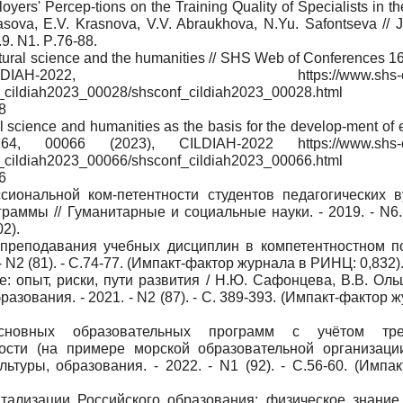
ers' Percep-tions on the Training Quality of Specialists in t
asova, E.V. Krasnova, V.V. Abraukhova, N.Yu. Safontseva // J
.9. N1.
Р
.76-88.
natural science and the humanities // SHS Web of Conferences 1
22, https://www.shs-confe
nf_cildiah2023_00028/shsconf_cildiah2023_00028.html
8
ral science and humanities as the basis for the develop-ment of
00066 (2023), CILDIAH-2022 https://www.shs-co
nf_cildiah2023_00066/shsconf_cildiah2023_00066.html
6
ональной ком-петентности студентов педагогических в
раммы // Гуманитарные и социальные науки. - 2019. - N6. 
2).
преподавания учебных дисциплин в компетентностном по
- N2 (81). - С.74-77. (Импакт-фактор журнала в РИНЦ: 0,832)
 опыт, риски, пути развития / Н.Ю. Сафонцева, В.В. Оль
разования. - 2021. - N2 (87). - С. 389-393. (Импакт-фактор 
сновных образовательных программ с учётом тре
ости (на примере морской образовательной организаци
ьтуры, образования. - 2022. - N1 (92). - С.56-60. (Импа
ализации Российского образования: физическое знание