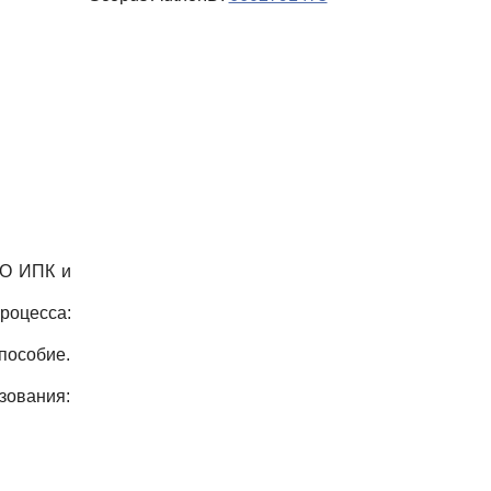
РО ИПК и
роцесса:
пособие.
зования: