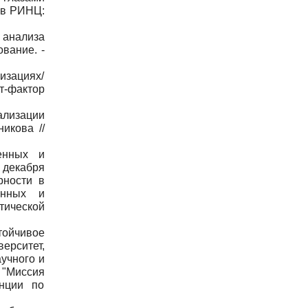
а в РИНЦ:
 анализа
вание. -
изациях/
кт-фактор
лизации
икова //
венных и
 декабря
рности в
енных и
тической
тойчивое
рситет,
аучного и
 "Миссия
енции по