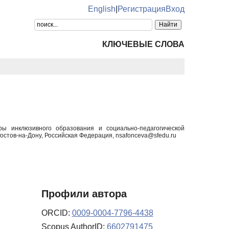
English
|
Регистрация
Вход
КЛЮЧЕВЫЕ СЛОВА
ры инклюзивного образования и социально-педагогической
стов-на-Дону, Российская Федерация, nsafonceva@sfedu.ru
Профили автора
ORCID:
0009-0004-7796-4438
Scopus AuthorID:
6602791475