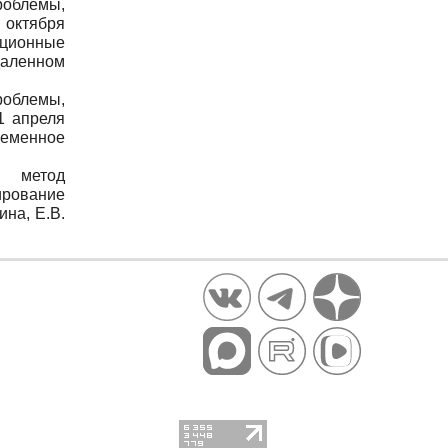
облемы,
 октября
нционные
даленном
облемы,
1 апреля
ременное
й метод
рование
на, Е.В.