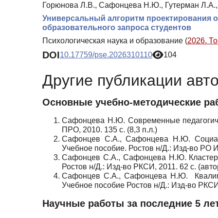
Горюнова Л.В., Сафонцева Н.Ю., Гутерман Л.А.
Универсальный алгоритм проектирования о
образовательного запроса студентов
Психологическая наука и образование (
2026. То
DOI
10.17759/pse.2026310110
104
Другие публикации авт
Основные учебно-методические ра
Сафонцева Н.Ю. Современные педагогичес
ПРО, 2010. 135 с. (8,3 п.л.)
Сафонцев С.А., Сафонцева Н.Ю. Социал
Учебное пособие. Ростов н/Д.: Изд-во РО ИП
Сафонцев С.А., Сафонцева Н.Ю. Кластер
Ростов н/Д.: Изд-во РКСИ, 2011. 62 с. (авто
Сафонцев С.А., Сафонцева Н.Ю. Квалим
Учебное пособие Ростов н/Д.: Изд-во РКСИ, 
Научные работы за последние 5 ле