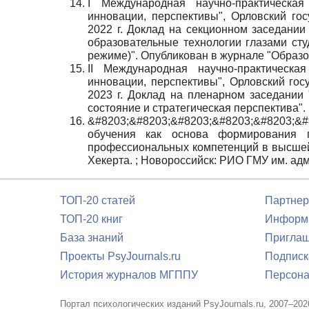
I Международная научно-практическа
инновации, перспективы", Орловский гос
2022 г. Доклад на секционном заседании
образовательные технологии глазами сту
режиме)". Опубликован в журнале "Образов
II Международная научно-практическ
инновации, перспективы", Орловский гос
2023 г. Доклад на пленарном заседании
состояние и стратегическая перспектива".
&#8203;&#8203;&#8203;&#8203;&#8203
обучения как основа формирования п
профессиональных компетенций в высшей ш
Хекерта. ; Новороссийск: РИО ГМУ им. адм. 
ТОП-20 статей
Партнер
ТОП-20 книг
Информа
База знаний
Приглаш
Проекты PsyJournals.ru
Подписк
История журналов МГППУ
Персона
Портал психологических изданий PsyJournals.ru, 2007–202