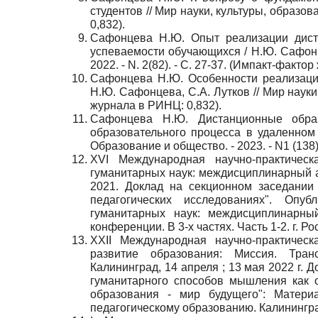
студентов // Мир науки, культуры, образов
0,832).
Сафонцева Н.Ю. Опыт реализации диста
успеваемости обучающихся / Н.Ю. Сафонц
2022. - N. 2(82). - С. 27-37. (Импакт-факто
Сафонцева Н.Ю. Особенности реализации
Н.Ю. Сафонцева, С.А. Лутков // Мир науки,
журнала в РИНЦ: 0,832).
Сафонцева Н.Ю. Дистанционные образ
образовательного процесса в удаленном 
Образование и общество. - 2023. - N1 (138)
XVI Международная научно-практическ
гуманитарных наук: междисциплинарный ас
2021. Доклад на секционном заседании
педагогических исследованиях". Опу
гуманитарных наук: междисциплинарны
конференции. В 3-х частях. Часть 1-2. г. Р
ХXII Международная научно-практическ
развитие образования: Миссия. Тран
Калининград, 14 апреля ; 13 мая 2022 г. 
гуманитарного способов мышления как о
образования - мир будущего": Матери
педагогическому образованию. Калининград