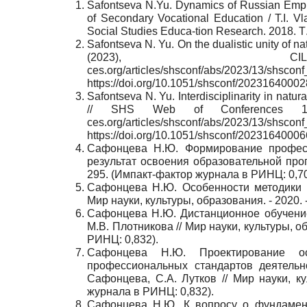
Safontseva N.Yu. Dynamics of Russian Employ
of Secondary Vocational Education / T.I. Vl
Social Studies Educa-tion Research. 2018.
Т
Safontseva N. Yu. On the dualistic unity of 
(2023), CILDIAH-20
ces.org/articles/shsconf/abs/2023/13/shsco
https://doi.org/10.1051/shsconf/20231640002
Safontseva N. Yu. Interdisciplinarity in natu
// SHS Web of Conferences 164, 
ces.org/articles/shsconf/abs/2023/13/shsco
https://doi.org/10.1051/shsconf/20231640006
Сафонцева Н.Ю. Формирование професси
результат освоения образовательной прог
295. (Импакт-фактор журнала в РИНЦ: 0,70
Сафонцева Н.Ю. Особенности методики 
Мир науки, культуры, образования. - 2020. 
Сафонцева Н.Ю. Дистанционное обучение:
М.В. Плотникова // Мир науки, культуры, об
РИНЦ: 0,832).
Сафонцева Н.Ю. Проектирование о
профессиональных стандартов деятельн
Сафонцева, С.А. Лутков // Мир науки, кул
журнала в РИНЦ: 0,832).
Сафонцева Н.Ю. К вопросу о фундамент