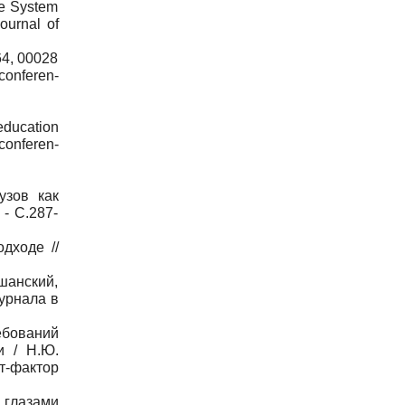
he System
ournal of
64, 00028
ren-
 education
nferen-
узов как
- С.287-
дходе //
.
шанский,
журнала в
бований
и / Н.Ю.
кт-фактор
 глазами