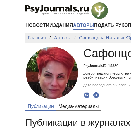
Перейти к основному содержанию
НОВОСТИ
ИЗДАНИЯ
АВТОРЫ
ПОДАТЬ РУКО
Главная
Авторы
Сафонцева Наталья Ю
Сафонце
PsyJournalsID: 15330
доктор педагогических на
реабилитации, Академия пс
Дата последнего обновления
Публикации
Медиа-материалы
Публикации в журналах 