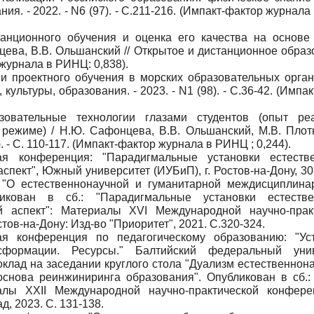
ания. - 2022. - N6 (97). - С.211-216. (Импакт-фактор журнал
нционного обучения и оценка его качества на основе
ева, В.В. Ольшанский // Открытое и дистанционное образо
р журнала в РИНЦ: 0,838).
 проектного обучения в морских образовательных орган
 культуры, образования. - 2023. - N1 (98). - С.36-42. (Импа
овательные технологии глазами студентов (опыт реа
режиме) / Н.Ю. Сафонцева, В.В. Ольшанский, М.В. Плотн
. - С. 110-117. (Импакт-фактор журнала в РИНЦ ; 0,244).
ая конференция: "Парадигмальные установки естест
пект", Южный университет (ИУБиП), г. Ростов-на-Дону, 30
 "О естественнонаучной и гуманитарной междисциплина
бликован в сб.: "Парадигмальные установки естеств
й аспект": Материалы XVI Международной научно-прак
остов-на-Дону: Изд-во "Приоритет", 2021. С.320-324.
ая конференция по педагогическому образованию: "Ус
сформации. Ресурсы." Балтийский федеральный униве
Доклад на заседании круглого стола "Дуализм естественнон
снова реинжиниринга образования". Опубликован в сб.:
алы ХXII Международной научно-практической конфер
, 2023. С. 131-138.