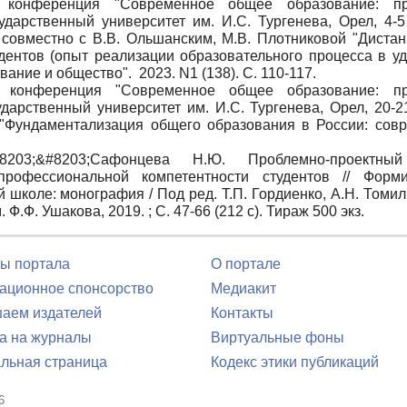
я конференция "Современное общее образование: пр
ударственный университет им. И.С. Тургенева, Орел, 4-5
 совместно с В.В. Ольшанским, М.В. Плотниковой "Диста
дентов (опыт реализации образовательного процесса в у
ание и общество". 2023. N1 (138). С. 110-117.
ая конференция "Современное общее образование: пр
ударственный университет им. И.С. Тургенева, Орел, 20-2
 "Фундаментализация общего образования в России: сов
;&#8203;&#8203;Сафонцева Н.Ю. Проблемно-проектны
рофессиональной компетентности студентов // Форми
коле: монография / Под ред. Т.П. Гордиенко, А.Н. Томили
Ф.Ф. Ушакова, 2019. ; С. 47-66 (212 с). Тираж 500 экз.
ы портала
О портале
ционное спонсорство
Медиакит
аем издателей
Контакты
а на журналы
Виртуальные фоны
льная страница
Кодекс этики публикаций
6