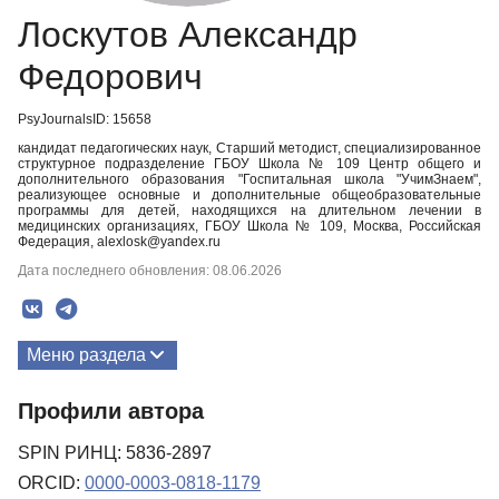
Лоскутов Александр
Федорович
PsyJournalsID: 15658
кандидат педагогических наук, Старший методист, специализированное
структурное подразделение ГБОУ Школа № 109 Центр общего и
дополнительного образования "Госпитальная школа "УчимЗнаем",
реализующее основные и дополнительные общеобразовательные
программы для детей, находящихся на длительном лечении в
медицинских организациях, ГБОУ Школа № 109, Москва, Российская
Федерация, alexlosk@yandex.ru
Дата последнего обновления: 08.06.2026
Меню раздела
Публикации
Профили автора
SPIN РИНЦ: 5836-2897
ORCID:
0000-0003-0818-1179