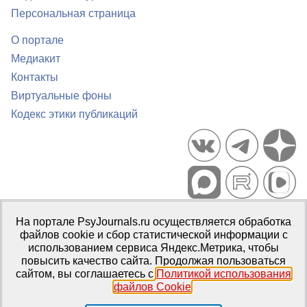
Персональная страница
О портале
Медиакит
Контакты
Виртуальные фоны
Кодекс этики публикаций
Портал психологических изданий PsyJournals.ru, 2007–2026
На портале PsyJournals.ru осуществляется обработка
Правила использования материалов
файлов cookie и сбор статистической информации с
Свидетельство регистрации СМИ
Эл № ФС77-66447 от 14 июля
использованием сервиса Яндекс.Метрика, чтобы
2016 г.
повысить качество сайта. Продолжая пользоваться
сайтом, вы соглашаетесь с
Политикой использования
Издатель:
ФГБОУ ВО МГППУ
файлов Cookie
.
Репозиторий открытого доступа