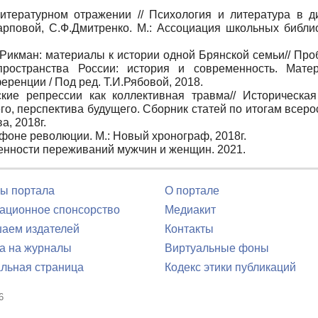
тературном отражении // Психология и литература в д
Карповой, С.Ф.Дмитренко. М.: Ассоциация школьных библи
Рикман: материалы к истории одной Брянской семьи// Пр
 пространства России: история и современность. Мат
ренции / Под ред. Т.И.Рябовой, 2018.
ие репрессии как коллективная травма// Историческая
о, перспектива будущего. Сборник статей по итогам всеро
а, 2018г.
оне революции. М.: Новый хронограф, 2018г.
енности переживаний мужчин и женщин. 2021.
ы портала
О портале
ционное спонсорство
Медиакит
аем издателей
Контакты
а на журналы
Виртуальные фоны
льная страница
Кодекс этики публикаций
6