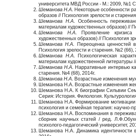
университета МВД России - М.: 2009, №1 С
Шеманова Н.А.
Некоторые особенности раз
образов // Психология зрелости и старения.
Шеманова Н.А.
Особенность переживан
материалам художественных образов) // Пси
Шеманова Н.А.
Проявление кризиса и
художественных образов) // Психология зре
Шеманова Н.А.
Переоценка ценностей в 
Психология зрелости и старения. №2 (66), 
Шеманова Н.А.
Психологическая характ
материалам художественной литературы // 
Шеманова Н.А.
Нарративные интервью как
старения. №4 (68), 2014г.
Шеманова Н.А.
Возрастные изменения мужч
Шеманова Н.А. Возрастные изменения женщ
Шеманова Н.А. К биографии Сильвии Семе
Серия: История. Филология. Культурология
Шеманова Н.А. Формирование мотивации з
психология и семейная терапия: научно-пр
Шеманова Н.А. Воспоминания в переживан
сборник научных статей / ред. Л.Ф.Обух
психолого-педагогический университет, 201
Шеманова Н.А. Динамика идентичности в