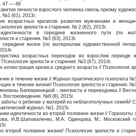
. 47 — 48
вития личности взрослого человека сквозь призму художе
 №1 (61), 2013г.
ия возрастных кризисов развития мужчинами и женщи
хология зрелости и старения. № 2 (62), 2013г.
дентичности в середине жизненного пути (по мат
лости и старения. №3 (63), 2013г.
середине жизни (по материалам художественной литера
2014г.
еристика возрастных переходов во взрослом периоде 
Психология зрелости и старения. №3 (67), 2014г.
 иллюстрация кризиса среднего возраста // Психология зр
ин в течение жизни // Журнал практического психолога №3
ин в течение жизни// Психология зрелости и старения. №3
новны Белокриницкой - лингвиста и переводчика // Вестн
. Востоковедение. №8 (8), 2015г.
аботы о ребенке у матерей из неблагополучных семей// 
актический журнал. №1, 2015г.
ии идентичности во второй половине жизни // Горизонты з
ова, И.В.Шаповаленко, М.А. Одинцова. М.: Московский г
5г.
о второй половине жизни// Психология зрелости и старе