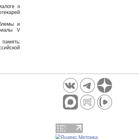
иалоге о
отекарей
облемы и
ериалы V
 память:
ссийской