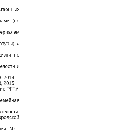
ственных
нами (по
ериалам
туры) //
жизни по
елости и
, 2014.
, 2015.
ик РГГУ:
Семейная
релости:
ородской
ния. №1,