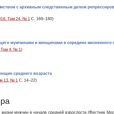
омством с архивным следственным делом репрессиро
016. Том 24. № 1
С. 169–180)
щего мужчинами и женщинами в середине жизненного 
 Том 4. № 1
)
енщин среднего возраста
м 13. № 1
С. 14–22)
ора
 жизни мужчин в начале средней взрослости //Вестник Мос