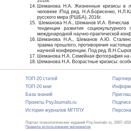
2016г.
Шеманова Н.А. Жизненные кризисы в ли
человеке /Под ред. Н.А.Борисенко, Н.Л.
русского мира (РШБА), 2016г.
Шеманова Н.А., Шеманов И.А. Вячеслав 
тенденции развития социокультурного
международной научно-практической конфе
Шеманова Н.А., Шеманов А.Ю. Сталинск
травма прошлого, противоречия настоящег
научной конференции. Под ред. В.Н.Сыров
Шеманова Н.А. Семейная фотография на ф
Шеманова Н.А. Возрастные кризисы: особ
ТОП-20 статей
Партнер
ТОП-20 книг
Информа
База знаний
Приглаш
Проекты PsyJournals.ru
Подписк
История журналов МГППУ
Персона
Портал психологических изданий PsyJournals.ru, 2007–202
Правила использования материалов