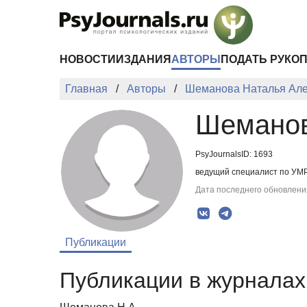
Перейти к основному содержанию
НОВОСТИ
ИЗДАНИЯ
АВТОРЫ
ПОДАТЬ РУКО
Главная
Авторы
Шеманова Наталья Але
Шеманов
PsyJournalsID: 1693
ведущий специалист по УМР,
Дата последнего обновления
Публикации
Публикации в журналах 