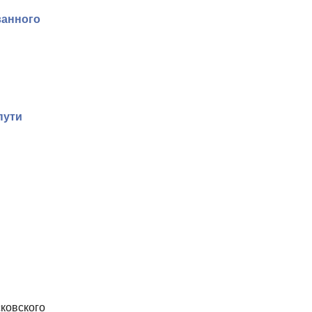
ванного
пути
ковского