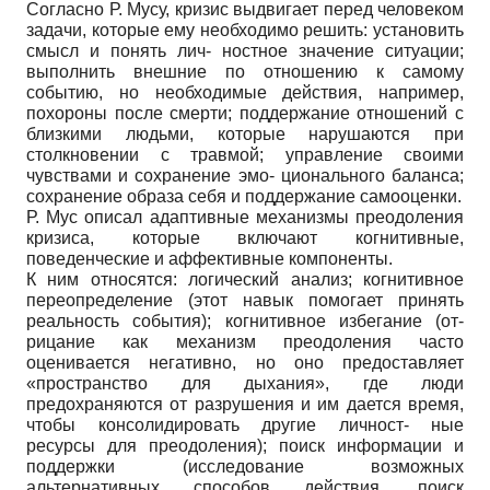
Согласно Р. Мусу, кризис выдвигает перед человеком
задачи, которые ему необходимо решить: установить
смысл и понять лич- ностное значение ситуации;
выполнить внешние по отношению к самому
событию, но необходимые действия, например,
похороны после смерти; поддержание отношений с
близкими людьми, которые нарушаются при
столкновении с травмой; управление своими
чувствами и сохранение эмо- ционального баланса;
сохранение образа себя и поддержание самооценки.
Р. Мус описал адаптивные механизмы преодоления
кризиса, которые включают когнитивные,
поведенческие и аффективные компоненты.
К ним относятся: логический анализ; когнитивное
переопределение (этот навык помогает принять
реальность события); когнитивное избегание (от-
рицание как механизм преодоления часто
оценивается негативно, но оно предоставляет
«пространство для дыхания», где люди
предохраняются от разрушения и им дается время,
чтобы консолидировать другие личност- ные
ресурсы для преодоления); поиск информации и
поддержки (исследование возможных
альтернативных способов действия, поиск