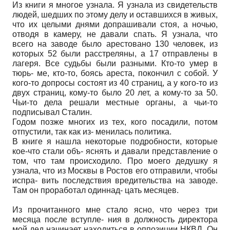
Из книги я многое узнала. Я узнала из свидетельств
людей, шедших по этому делу и оставшихся в живых,
что их целыми днями допрашивали стоя, а ночью,
отводя в камеру, не давали спать. Я узнала, что
всего на заводе было арестовано 130 человек, из
которых 52 были расстреляны, а 17 отправлены в
лагеря. Все судьбы были разными. Кто-то умер в
тюрь- ме, кто-то, боясь ареста, покончил с собой. У
кого-то допросы состоят из 40 страниц, а у кого-то из
двух страниц, кому-то было 20 лет, а кому-то за 50.
Чьи-то дела решали местные органы, а чьи-то
подписывал Сталин.
Годом позже многих из тех, кого посадили, потом
отпустили, так как из- менилась политика.
В книге я нашла некоторые подробности, которые
кое-что стали объ- яснять и давали представление о
том, что там происходило. Про моего дедушку я
узнала, что из Москвы в Ростов его отправили, чтобы
испра- вить последствия вредительства на заводе.
Там он проработал одиннад- цать месяцев.
Из прочитанного мне стало ясно, что через три
месяца после вступле- ния в должность директора
мой дед начинает находиться в оппозиции НКВД. Он