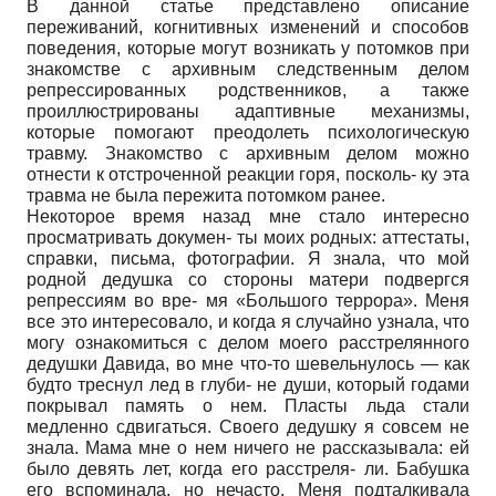
В данной статье представлено описание
переживаний, когнитивных изменений и способов
поведения, которые могут возникать у потомков при
знакомстве с архивным следственным делом
репрессированных родственников, а также
проиллюстрированы адаптивные механизмы,
которые помогают преодолеть психологическую
травму. Знакомство с архивным делом можно
отнести к отстроченной реакции горя, посколь- ку эта
травма не была пережита потомком ранее.
Некоторое время назад мне стало интересно
просматривать докумен- ты моих родных: аттестаты,
справки, письма, фотографии. Я знала, что мой
родной дедушка со стороны матери подвергся
репрессиям во вре- мя «Большого террора». Меня
все это интересовало, и когда я случайно узнала, что
могу ознакомиться с делом моего расстрелянного
дедушки Давида, во мне что-то шевельнулось — как
будто треснул лед в глуби- не души, который годами
покрывал память о нем. Пласты льда стали
медленно сдвигаться. Своего дедушку я совсем не
знала. Мама мне о нем ничего не рассказывала: ей
было девять лет, когда его расстреля- ли. Бабушка
его вспоминала, но нечасто. Меня подталкивала