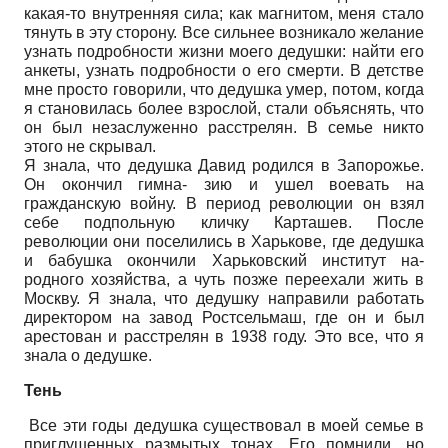
какая-то внутренняя сила; как магнитом, меня стало
тянуть в эту сторону. Все сильнее возникало желание
узнать подробности жизни моего дедушки: найти его
анкеты, узнать подробности о его смерти. В детстве
мне просто говорили, что дедушка умер, потом, когда
я становилась более взрослой, стали объяснять, что
он был незаслуженно расстрелян. В семье никто
этого не скрывал.
Я знала, что дедушка Давид родился в Запорожье.
Он окончил гимна- зию и ушел воевать на
гражданскую войну. В период революции он взял
себе подпольную кличку Карташев. После
революции они поселились в Харькове, где дедушка
и бабушка окончили Харьковский институт на-
родного хозяйства, а чуть позже переехали жить в
Москву. Я знала, что дедушку направили работать
директором на завод Ростсельмаш, где он и был
арестован и расстрелян в 1938 году. Это все, что я
знала о дедушке.
Тень
Все эти годы дедушка существовал в моей семье в
приглушенных размытых тонах. Его помнили, но