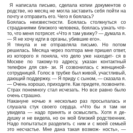
Я написала письмо, сделала копии документов о
родстве, но месяц не могла заставить себя пойти на
почту и отправить его. Чего я боялась?
Боялась неизвестности. Боялась столкнуться со
страданиями близкого человека, боялась узнать что-
то, что меня потрясет. «Что я там увижу? — думала я.
— Я не хочу идти в органы, убившие его».
Я тянула и не отправляла письмо. Но потом
решилась. Месяца через полтора мне пришел ответ,
из которого я поняла, что дело уже находит- ся в
Москве по такому-то адресу, указан контактный
телефон для свя- зи. Я созвонилась с женщиной-
сотрудницей. Голос в трубке был живой, участливый,
дающий поддержку. — Я приду с сыном, — сказала я.
— Очень хорошо, приходите. Как придете, позвоните.
Страх понемногу стал исчезать. Но все равно было
очень страшно.
Накануне ночью я несколько раз просыпалась и
слушала стук своего сердца. «Что бы я там ни
увидела — надо принять и осмыслить. Хотя я де-
душку и не видела, но он мой близкий родственник.
Надо попытаться разделить с ним и с моей семьей
это несчастье. Мне дана такая возмож- ность», —