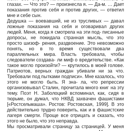
глазах. — Что это? — произнесла я. — Да-м. … Дает
показания против себя и против других, — ответил
мне и себе сын.
Дедушка — воевавший, не из трусливых — давал
ложные показания на себя и оговаривал других
людей. Меня, когда я смотрела на эти под- писанные
допросы, не покидала странная мысль, что это
просто шизоф- рения, раздвоение. Это невозможно
понять, но в то время существовали два
параллельных мира. Власть требовала, чтобы
следователи создава- ли миф о вредительстве. «Как
такое могло произойти? — крутилось в моей голове.
Патриотов, верных граждан убивали ни за что.
Требовали под пытками подписи». Мне казалось, что
этого не могло быть. Я зна- ла, что репрессии
организовывал Сталин, прочитала много книг на эту
тему. Поэт Н. Заболоцкий вспоминал, как, сидя в
тюрьме, он думал, что НКВД захвачен фашистами
[
«Ростсельмаша». Ростов: Ростовская, 1999
]
. В это
действительно трудно поверить, как и в фашистские
лагеря смерти. Проще все отрицать и сказать, что
этого не было, что это неправда.
Мы просматривали страницу за страницей. У меня