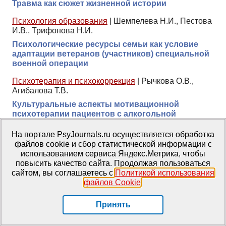
Травма как сюжет жизненной истории
Психология образования
|
Шемпелева Н.И., Пестова
И.В., Трифонова Н.И.
Психологические ресурсы семьи как условие
адаптации ветеранов (участников) специальной
военной операции
Психотерапия и психокоррекция
|
Рычкова О.В.,
Агибалова Т.В.
Культуральные аспекты мотивационной
психотерапии пациентов с алкогольной
зависимостью: постановка проблемы
На портале PsyJournals.ru осуществляется обработка
Психотерапия и психокоррекция
|
Соколова Е.Е.
файлов cookie и сбор статистической информации с
использованием сервиса Яндекс.Метрика, чтобы
Не манипулирование и не майевтика: сущность
повысить качество сайта. Продолжая пользоваться
и истоки деятельностной психотехники
сайтом, вы соглашаетесь с
Политикой использования
файлов Cookie
.
ТОП-20 статей
ТОП-20 книг
Принять
База знаний