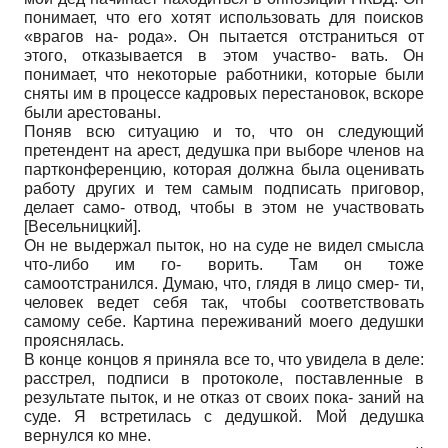
понимает, что его хотят использовать для поисков
«врагов на- рода». Он пытается отстраниться от
этого, отказывается в этом участво- вать. Он
понимает, что некоторые работники, которые были
сняты им в процессе кадровых перестановок, вскоре
были арестованы.
Поняв всю ситуацию и то, что он следующий
претендент на арест, дедушка при выборе членов на
партконференцию, которая должна была оценивать
работу других и тем самым подписать приговор,
делает само- отвод, чтобы в этом не участвовать
[
Весельницкий
]
.
Он не выдержал пыток, но на суде не видел смысла
что-либо им го- ворить. Там он тоже
самоотстранился. Думаю, что, глядя в лицо смер- ти,
человек ведет себя так, чтобы соответствовать
самому себе. Картина переживаний моего дедушки
прояснялась.
В конце концов я приняла все то, что увидела в деле:
расстрел, подписи в протоколе, поставленные в
результате пыток, и не отказ от своих пока- заний на
суде. Я встретилась с дедушкой. Мой дедушка
вернулся ко мне.