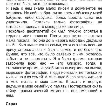
каким он был, никто не вспоминал.
Я ведь о нем знала мало: писем и документов не
осталось. Их либо забра- ли во время обыска у моей
бабушки, либо бабушка, боясь ареста, сама все
уничтожила. Остались только фотографии, на
которых я видела его молодое живое лицо.
Несколько десятилетий он был глубоко спрятан в
сердцах моих родных. Почти всю жизнь в анкетах
мама писала, что она дочь «врага народа». Дедушка
как бы был вытеснен из семьи, хотя его тень всег- да
присутствовала: он и был в семье, и не было его.
Думаю, что все, что было связано с ним, хотелось
забыть и не вспоминать. Это была травма, которая
затронула всех нас — его близких. Тогда, в
сталинское время, из учебников вычеркивали имена,
вырезали фотографии. Люди исчезали не только из
жизни, но и из семей. А мне надо было вклю- чить его
в мою жизнь, в мою семью. Вписать и вернуть
дедушку в мою семейную память. Постараться снять
тайну, травматический момент с воспоминаний о
нем.
Страх