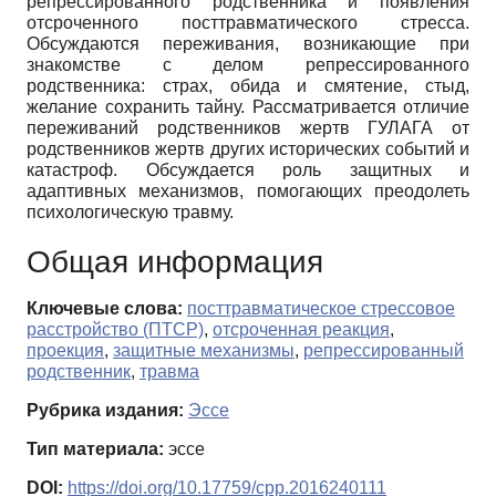
репрессированного родственника и появления
отсроченного посттравматического стресса.
Обсуждаются переживания, возникающие при
знакомстве с делом репрессированного
родственника: страх, обида и смятение, стыд,
желание сохранить тайну. Рассматривается отличие
переживаний родственников жертв ГУЛАГА от
родственников жертв других исторических событий и
катастроф. Обсуждается роль защитных и
адаптивных механизмов, помогающих преодолеть
психологическую травму.
Общая информация
Ключевые слова:
посттравматическое стрессовое
расстройство (ПТСР)
,
отсроченная реакция
,
проекция
,
защитные механизмы
,
репрессированный
родственник
,
травма
Рубрика издания:
Эссе
Тип материала:
эссе
DOI:
https://doi.org/10.17759/cpp.2016240111