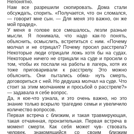
Непонятно.
Нам все разрешили скопировать. Дома стали
обсуждать, спорить. «Получается, что он сломался,
— говорит мне сын. — Для меня это важно, он же
мой прадед».
У меня в голове все смешалось, лезли разные
мысли. Я понимала, что надо как-то понять,
объяснить, осмыслить, встретиться с ним. «Почему
молчал и не отрицал? Почему просил расстрела?
Некоторые люди отрицали ложь хотя бы на судах.
Некоторые ничего не отрицали на суде и просили о
том, чтобы их послали на работы в лагерь, хотя их
тоже приговаривали к расстрелу. Это можно
объяснить. Они пытались обма- нуть смерть,
договориться с ней. Но дедушка молчал на суде. Что
стоит за этим молчанием и просьбой о расстреле?»
— задавала я себе вопрос.
Да, я кое-что узнала, и это очень важно, но это
знание только вскрыло трагедию семьи и увеличило
количество вопросов.
Первая встреча с близким, и такая травмирующая,
такая отчаянная, пронзительная. Первая встреча в
момент смерти. Как себя может чув- ствовать
человек, знакомящийся со своим близким