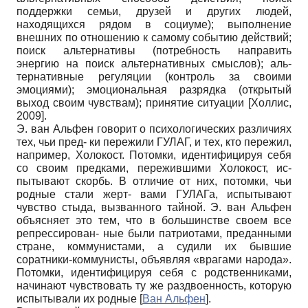
поддержки семьи, друзей и других людей,
находящихся рядом в социуме); выполнение
внешних по отношению к самому событию действий;
поиск альтернативы (потребность направить
энергию на поиск альтернативных смыслов); аль-
тернативные регуляции (контроль за своими
эмоциями); эмоциональная разрядка (открытый
выход своим чувствам); принятие ситуации
[
Холлис,
2009
]
.
Э. ван Альфен говорит о психологических различиях
тех, чьи пред- ки пережили ГУЛАГ, и тех, кто пережил,
например, Холокост. Потомки, идентифицируя себя
со своим предками, пережившими Холокост, ис-
пытывают скорбь. В отличие от них, потомки, чьи
родные стали жерт- вами ГУЛАГа, испытывают
чувство стыда, вызванного тайной. Э. ван Альфен
объясняет это тем, что в большинстве своем все
репрессирован- ные были патриотами, преданными
стране, коммунистами, а судили их бывшие
соратники-коммунисты, объявляя «врагами народа».
Потомки, идентифицируя себя с родственниками,
начинают чувствовать ту же раздвоенность, которую
испытывали их родные
[
Ван Альфен
]
.