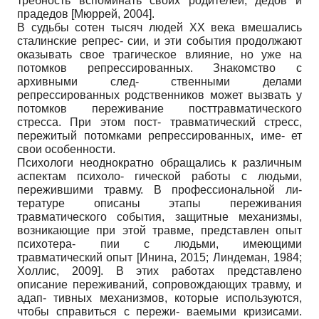
требность вспоминать своих родителей, дедов и
прадедов
[
Мюррей, 2004
]
.
В судьбы сотен тысяч людей ХХ века вмешались
сталинские репрес- сии, и эти события продолжают
оказывать свое трагическое влияние, но уже на
потомков репрессированных. Знакомство с
архивными след- ственными делами
репрессированных родственников может вызвать у
потомков переживание посттравматического
стресса. При этом пост- травматический стресс,
пережитый потомками репрессированных, име- ет
свои особенности.
Психологи неоднократно обращались к различным
аспектам психоло- гической работы с людьми,
пережившими травму. В профессиональной ли-
тературе описаны этапы переживания
травматического события, защитные механизмы,
возникающие при этой травме, представлен опыт
психотера- пии с людьми, имеющими
травматический опыт
[
Инина, 2015
;
Линдеман, 1984
;
Холлис, 2009
]
. В этих работах представлено
описание переживаний, сопровождающих травму, и
адап- тивных механизмов, которые используются,
чтобы справиться с пережи- ваемыми кризисами.