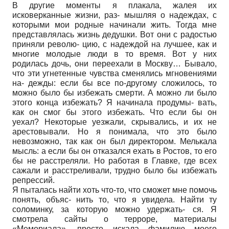
В другие моменты я плакала, жалея их
исковерканные жизни, раз- мышляя о надеждах, с
которыми мои родные начинали жить. Тогда мне
представлялась жизнь дедушки. Вот они с радостью
приняли револю- цию, с надеждой на лучшее, как и
многие молодые люди в то время. Вот у них
родилась дочь, они переехали в Москву… Бывало,
что эти угнетенные чувства сменялись мгновениями
на- дежды: если бы все по-другому сложилось, то
можно было бы избежать смерти. А можно ли было
этого конца избежать? Я начинала продумы- вать,
как он смог бы этого избежать. Что если бы он
уехал? Некоторые уезжали, скрывались, и их не
арестовывали. Но я понимала, что это было
невозможно, так как он был директором. Мелькала
мысль: а если бы он отказался ехать в Ростов, то его
бы не расстреляли. Но работая в Главке, где всех
сажали и расстреливали, трудно было бы избежать
репрессий.
Я пыталась найти хоть что-то, что сможет мне помочь
понять, объяс- нить то, что я увидела. Найти ту
соломинку, за которую можно удержать- ся. Я
смотрела сайты о терроре, материалы
«Мемориала», просто искала фамилию моего