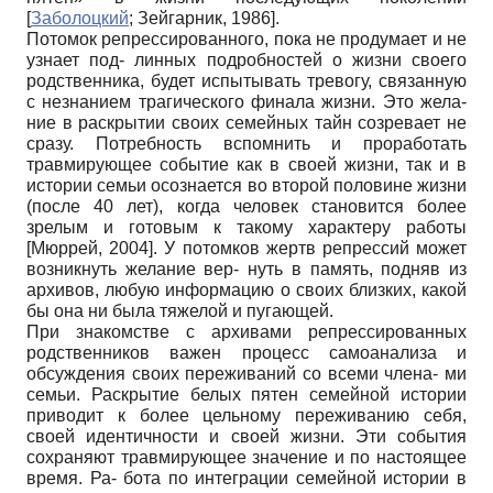
[
Заболоцкий
;
Зейгарник, 1986
]
.
Потомок репрессированного, пока не продумает и не
узнает под- линных подробностей о жизни своего
родственника, будет испытывать тревогу, связанную
с незнанием трагического финала жизни. Это жела-
ние в раскрытии своих семейных тайн созревает не
сразу. Потребность вспомнить и проработать
травмирующее событие как в своей жизни, так и в
истории семьи осознается во второй половине жизни
(после 40 лет), когда человек становится более
зрелым и готовым к такому характеру работы
[
Мюррей, 2004
]
. У потомков жертв репрессий может
возникнуть желание вер- нуть в память, подняв из
архивов, любую информацию о своих близких, какой
бы она ни была тяжелой и пугающей.
При знакомстве с архивами репрессированных
родственников важен процесс самоанализа и
обсуждения своих переживаний со всеми члена- ми
семьи. Раскрытие белых пятен семейной истории
приводит к более цельному переживанию себя,
своей идентичности и своей жизни. Эти события
сохраняют травмирующее значение и по настоящее
время. Ра- бота по интеграции семейной истории в