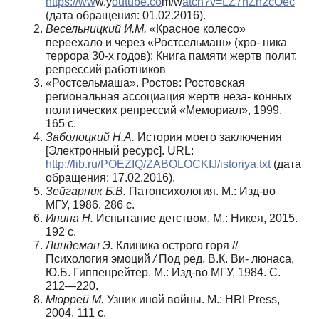
https://ww
w.y
outube.co
m/w
atch?v=LZ7hZn2cOec
(дата обращения: 01.02.2016).
Весельницкий И.М.
«Красное колесо»
переехало и через «Ростсельмаш» (хро- ника
террора 30-х годов): Книга памяти жертв полит.
репрессий работников
«Ростсельмаша». Ростов: Ростовская
региональная ассоциация жертв неза- конных
политических репрессий «Мемориал», 1999.
165 с.
Заболоцкий Н.А.
История моего заключения
[Электронный ресурс]. URL:
http://lib.ru/POEZIQ/ZABOLOCKIJ/istoriya.txt
(дата
обращения: 17.02.2016).
Зейгарник Б.В.
Патопсихология. М.: Изд-во
МГУ, 1986. 286 c.
Инина Н.
Испытание детством. М.: Никея, 2015.
192 c.
Линдеман Э.
Клиника острого горя //
Психология эмоций
/
Под ред. В.К. Ви- люнаса,
Ю.Б. Гиппенрейтер. М.: Изд-во МГУ, 1984. С.
212—220.
Мюррей М.
Узник иной войны. М.: HRI Press,
2004. 111 с.