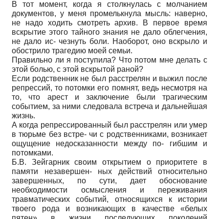
В тот момент, когда я столкнулась с молчанием
документов, у меня промелькнула мысль: наверно,
не надо ходить смотреть архив. В первое время
вскрытие этого тайного знания не дало облегчения,
не дало ис- чезнуть боли. Наоборот, оно вскрыло и
обострило трагедию моей семьи.
Правильно ли я поступила? Что потом мне делать с
этой болью, с этой вскрытой раной?
Если родственник не был расстрелян и выжил после
репрессий, то потомки его помнят, ведь несмотря на
то, что арест и заключение были трагическим
событием, за ними следовала встреча и дальнейшая
жизнь.
А когда репрессированный был расстрелян или умер
в тюрьме без встре- чи с родственниками, возникает
ощущение недосказанности между по- гибшим и
потомками.
Б.В. Зейгарник своим открытием о приоритете в
памяти незавершен- ных действий относительно
завершенных, по сути, дает обоснование
необходимости осмысления и переживания
травматических событий, относящихся к истории
твоего рода и возникающих в качестве «белых
пятен» в жизни последующих поколений