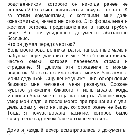
родственником, которого он никогда ранее не
встречал? Он хочет понять его и почув- ствовать. А
за этими документами, с которыми мне дали
ознакомиться, ничего не стояло. Это формальная и
жесткая встреча, представленная в таком грубом
виде. Все эти увиденные документы абсолютно
безликие.
Что он думал перед смертью?
Боль моего родственника, раны, нанесенные маме и
бабушке, пере- давались и мне. Я себя чувствовала
частью семьи, которая перенесла страхи и
страдание. Я делила эти страдания с моими
родными. Я соот- носила себя с моими близкими, с
моим дедушкой. Ощущение униже- ния, оскорбление
близкого мне человека меня резануло. Схожее
чувство унижения близкого я испытывала, когда
машина сбила моего отца на- смерть. Или же когда
умер мой дядя, и после морга при прощании я уви-
дела шрам у него на лице, которого ранее не было.
Тогда я почувствовала насилие, которое было
совершено над телом близкого мне человека.
Дома я каждый вечер всматривалась в документы.