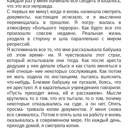
Каждый раз у меня начинало все сводить и казалось,
что это все неправда.
С первых же минут, когда я вновь начинала смотреть
документы, настоящее исчезало, и я мысленно
перемещалась в прошлое. Я погру- жалась в
атмосферу «Большого террора». Как будто все это
произошло совсем недавно. Реальная жизнь
уходила в сторону и шла параллельно с миром
репрессий.
Я вспоминала все то, что мне рассказывала бабушка
об этом време- ни. Я чувствовала этот страх,
который испытывали они тогда. Как после ареста
дедушки у нее делали обыск и как стало меняться к
ней отноше- ние некоторых сослуживцев. Как потом
ее мать ходила по инстанциям, пытаясь выяснить
что-нибудь. Близкие бабушку не пускали, боясь, что
ее арестуют. А в карательных учреждениях говорили:
«Пусть приходит жена, ей и расскажем». Мысли
крутились то о том, что его пытали, то о том, почему
некоторые отказывались на суде, а он нет. Опять
просма- тривала копии документов. У меня снова
все сжималось. Потом я опять шла на работу и вновь
оказывалась в современном мире. Но каждый день,
приходя домой, я смотрела копии.