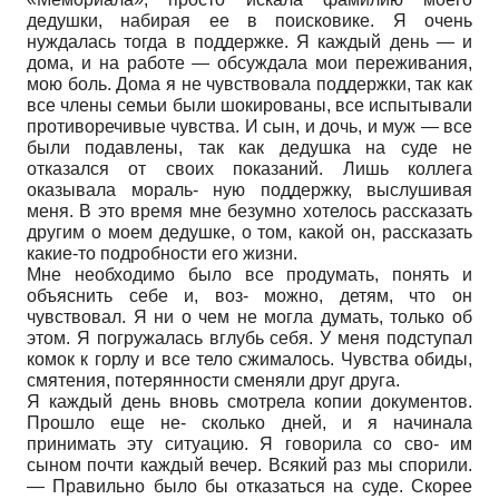
дедушки, набирая ее в поисковике. Я очень
нуждалась тогда в поддержке. Я каждый день — и
дома, и на работе — обсуждала мои переживания,
мою боль. Дома я не чувствовала поддержки, так как
все члены семьи были шокированы, все испытывали
противоречивые чувства. И сын, и дочь, и муж — все
были подавлены, так как дедушка на суде не
отказался от своих показаний. Лишь коллега
оказывала мораль- ную поддержку, выслушивая
меня. В это время мне безумно хотелось рассказать
другим о моем дедушке, о том, какой он, рассказать
какие-то подробности его жизни.
Мне необходимо было все продумать, понять и
объяснить себе и, воз- можно, детям, что он
чувствовал. Я ни о чем не могла думать, только об
этом. Я погружалась вглубь себя. У меня подступал
комок к горлу и все тело сжималось. Чувства обиды,
смятения, потерянности сменяли друг друга.
Я каждый день вновь смотрела копии документов.
Прошло еще не- сколько дней, и я начинала
принимать эту ситуацию. Я говорила со сво- им
сыном почти каждый вечер. Всякий раз мы спорили.
— Правильно было бы отказаться на суде. Скорее