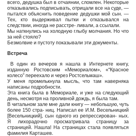
всего, дедушка был в отчаянии, сломлен. Некоторые
отказывались подписывать, отрицали все на суде, —
пытался объяснить поведение дедушки мой сын. —
Тех, кто выдерживал пытки и отказывался на
следствии, иногда не расстре- ливали, а ссылали.
Мы наткнулись на холодную глыбу молчания. Но что
за ней стояло?
Безмолвие и пустоту показывали эти документы.
Встреча
В один из вечеров я нашла в Интернете книгу,
изданную Ростовским «Мемориалом», «“Красное
колесо” переехало и через Ростсельмаш».
У меня промелькнула мысль, что там наверняка
написаны подробности.
Эта книга была в Мемориале, и уже на следующий
день, несмотря на проливной дождь, я была там.
В читальном зале мне дали книгу — небольшую, чуть
более 150 стра- ниц. Написал ее И.М. Весельницкий
[
Весельницкий
]
, сын одного из репрессирован- ных.
Я лихорадочно просматривала страницу за
страницей. Нашла! На страницах стала появляться
фамилия Карташев.