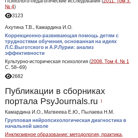
Психолого-педагогические исследования (
2011. Том 3.
№ 4
)
3123
Ахутина Т.В., Камардина И.О.
Коррекционно-развивающая помощь детям с
трудностями обучения, основанная на идеях
Л.С.Выготского и А.Р.Лурии: анализ
эффективности
Культурно-историческая психология (
2008. Том 4. № 1
С. 58–69)
2682
Публикации в сборниках
портала PsyJournals.ru
1
Камардина И.О., Матвеева Е.Ю., Пылаева Н.М.
Групповая нейропсихологическая диагностика в
начальной школе
Инклюзивное образование: методология, практика,