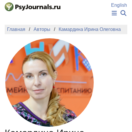
Перейти к основному содержанию
English
НОВОСТИ
Главная
Авторы
Камардина Ирина Олеговна
ИЗДАНИЯ
АВТОРЫ
ПОДАТЬ РУКОПИСЬ
БАЗА ЗНАНИЙ
КЛЮЧЕВЫЕ СЛОВА
Регистрация
Вход