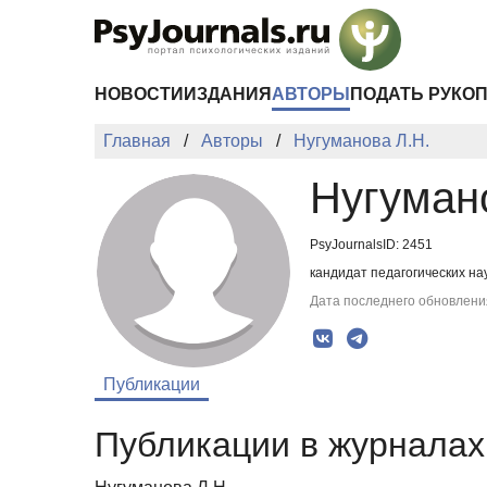
Перейти к основному содержанию
НОВОСТИ
ИЗДАНИЯ
АВТОРЫ
ПОДАТЬ РУКО
Главная
Авторы
Нугуманова Л.Н.
Нугуман
PsyJournalsID: 2451
кандидат педагогических на
Дата последнего обновления
Публикации
Публикации в журналах 