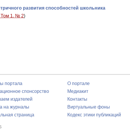
тричного развития способностей школьника
 Том 1. № 2
)
ы портала
О портале
ционное спонсорство
Медиакит
аем издателей
Контакты
а на журналы
Виртуальные фоны
льная страница
Кодекс этики публикаций
6