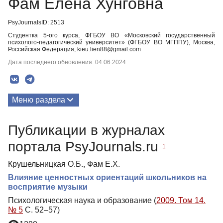
Фам Елена Хунговна
PsyJournalsID: 2513
Студентка 5-ого курса, ФГБОУ ВО «Московский государственный
психолого-педагогический университет» (ФГБОУ ВО МГППУ), Москва,
Российская Федерация, kieu.lien88@gmail.com
Дата последнего обновления: 04.06.2024
Меню раздела
Публикации
Публикации в журналах
Биография
портала PsyJournals.ru
1
Крушельницкая О.Б., Фам Е.Х.
Влияние ценностных ориентаций школьников на
восприятие музыки
Психологическая наука и образование (
2009. Том 14.
№ 5
С. 52–57)