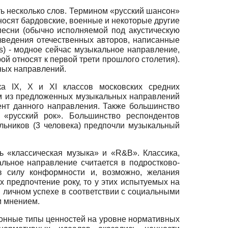
ть несколько слов. Термином «русский шансон»
носят бардовские, военные и некоторые другие
песни (обычно исполняемой под акустическую
зведения отечественных авторов, написанные
s) - модное сейчас музыкальное направление,
й относят к первой трети прошлого столетия).
ных направлений.
а IX, X и XI классов московских средних
мым из предложенных музыкальных направлений
нт данного направления. Также большинство
«русский рок». Большинство респондентов
ольников (3 человека) предпочли музыкальный
 «классическая музыка» и «R&B». Классика,
льное направление считается в подростково­
 силу конформности и, возможно, желания
х предпочтение року, то у этих испытуемых на
в личном успехе в соответствии с социальными
м мнением.
нные типы ценностей на уровне нормативных