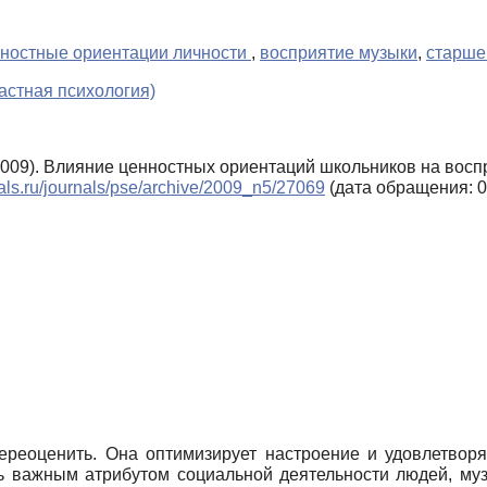
ностные ориентации личности
,
восприятие музыки
,
старше
астная психология)
(2009). Влияние ценностных ориентаций школьников на вос
nals.ru/journals/pse/archive/2009_n5/27069
(дата обращения: 0
ереоценить. Она оптимизирует настроение и удовлетворяе
ясь важным атрибутом социальной деятельности людей, му