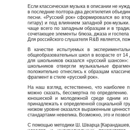
Если классическая музыка в описании не нужд
в последние полтора-два десятилетия объедин
песни. «Русский рок» сформировался во вто
гитару) и под влиянием западной рок-музык
чаще всего по западным образцам и в традиц
сочетающее элементы блюза, джаза и го­спела
Для российского слушателя R&B является, по
В качестве испытуемых в эксперименталь
общеобразовательных школ в возрасте от 14 
для школьников оказался «русский шансон»
школьников отвергли музыкальные фрагме
положительно отнеслись к образцам классиче
фрагмент в стиле «русский рок».
На наш взгляд, естественно, что наиболее
можно сказать, бессмертна по определению.
юношеской и молодежной среде одним из 
принадлежать к определенной социальной груп
низком уровне оказался выраженным ценностны
стандартами невелика. Возможно, это и позво
С помощью методики Ш. Шварца
[
Карандашев,