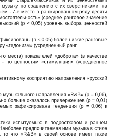
ниями старшеклассников и их ценностными
 музыку, по сравнению с их сверстниками, на
ем - 7-е место в ранжированном ряду десяти
амостоятельность» (среднее ранговое значение
высокий (р < 0,05) уровень выбора ценностей
иксированы (р < 0,05) более низкие ранговые
тру «гедонизм» (усредненный ранг
го места) показателей «доброта» (в качестве
 - по ценностям «стимуляция» (усредненное
егативному восприятию направления «русский
 музыкального направления «R&B» (р = 0,06),
ьно больше оказалось приверженцев (р = 0,01)
емых зафиксирована тенденция (р = 0,06) к
стики испытуемых: в подростковом и раннем
 Наиболее предпочитаемая ими музыка в стиле
а то что «R&B» в своей основе имеет такие