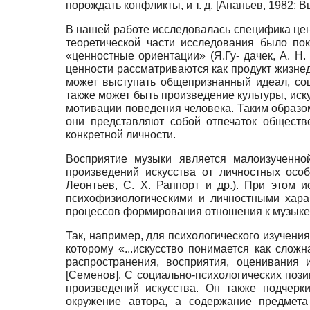
порождать конфликты, и т. д.
[
Ананьев, 1982
;
В
В нашей работе исследовалась специфика це
теоретической части исследования было по
«ценностные ориентации» (Я.Гу- дачек, А. Н.
ценности рассматриваются как продукт жизнед
может выступать общепризнанный идеал, со
также может быть произведение культуры, иску
мотивации поведения человека. Таким образом
они представляют собой отпечаток обществ
конкретной личности.
Восприятие музыки является малоизученно
произведений искусства от личностных особ
Леонтьев, С. Х. Раппорт и др.). При этом
психофизиологическими и личностными хара
процессов формирования отношения к музыке
Так, например, для психологического изучени
которому «...искусство понимается как слож
распространения, восприятия, оценивания 
[
Семенов
]
. С социально-психологических поз
произведений искусства. Он также подчерк
окружение автора, а содержание предмета 