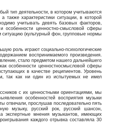
обый тип деятельности, в котором учитываются
а также характеристики ситуации, в которой
бходимо учитывать девять базовых факторов,
и и особенности ценностно-смысловой сферы
и ситуацию (культурный фон, групповые нормы
ольшую роль играют социально-психологические
содержанием воспринимаемого произведения.
вление, стало предметом нашего дальнейшего
 как особенности ценностно­смысловой сферы
ыступающих в качестве реципиентов. Уровень
м, так как ни один из испытуемых не имел
ассников с их ценностными ориентациями, мы
выявления особенностей восприятия музыки
нты отвечали, прослушав последовательно пять
ую музыку, русский рок, русский шансон,
на экспертные мнения музыкантов, имеющих
проигрывания каждого отрывка составляла 30