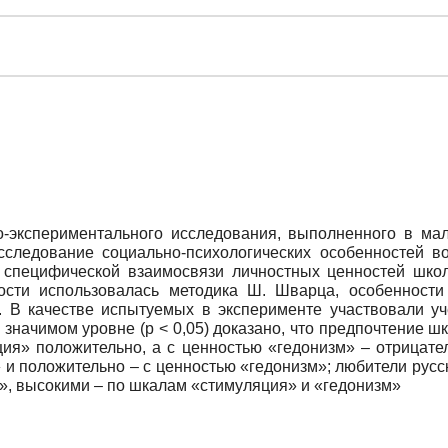
о-экспериментального исследования, выполненного в ма
сследование социально-психологических особенностей во
специфической взаимосвязи личностных ценностей шко
ности использовалась методика Ш. Шварца, особенност
. В качестве испытуемых в эксперименте участвовали уче
значимом уровне (р < 0,05) доказано, что предпочтение ш
ция» положительно, а с ценностью «гедонизм» – отрицате
 и положительно – с ценностью «гедонизм»; любители русс
, высокими – по шкалам «стимуляция» и «гедонизм»