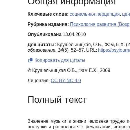
Общая информация
Ключевые слова:
социальная перцепция
,
цен
Рубрика издания:
Психология развития (Возр
Опубликована
13.04.2010
Для цитаты:
Крушельницкая, О.Б., Фам, Е.Х. 
образование,
14
(5), 52–57. URL:
https://psyjour
Копировать для цитаты
© Крушельницкая О.Б., Фам Е.Х., 2009
Лицензия:
CC BY-NC 4.0
Полный текст
Значение музыки в жизни человека трудно п
поступки и располагает к релаксации; явля