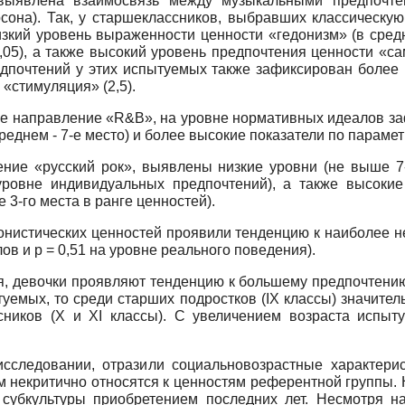
выявлена взаимосвязь между музыкальными предпочте
сона). Так, у старшеклассников, выбравших классическую
зкий уровень выраженности ценности «гедонизм» (в средн
,05), а также высокий уровень предпочтения ценности «с
редпочтений у этих испытуемых также зафиксирован более 
 «стимуляция» (2,5).
 направление «R&B», на уровне нормативных идеалов заф
реднем - 7-е место) и более высокие показатели по параме
ние «русский рок», выявлены низкие уровни (не выше 7-
уровне индивидуальных предпочтений), а также высокие
 3-го места в ранге ценностей).
нистических ценностей проявили тенденцию к наиболее н
ов и р = 0,51 на уровне реального поведения).
я, девочки проявляют тенденцию к большему предпочтению
туемых, то среди старших подростков (IX классы) значител
ников (X и XI классы). С увеличением возраста испыту
сследовании, отразили социально­возрастные характери
 некри­тично относятся к ценностям референтной группы.
убкультуры приобретением последних лет. Несмотря н