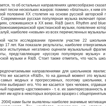
ается, то об остальных направлениях целесообразно сказа
яют песни нескольких жанров: помимо «блатных», к ним от
рой половине ХХ столетия на основе русской авторской 
и. Современная русская популярная музыка включает прои
иях, сложившихся в ХХ веке. R&B (англ. Rhythm and blue
 (южноамериканской христианской музыки, появление которо
жалуй, наиболее «новым» из всех перечисленных музыкаль
ной части исследовании приняли участие 22 школьник
до 17 лет. Как показали результаты, наиболее отвергае
: все испытуемые негативно оценили музыкальный фрагме
нты, представляющие «русскую популярную музыку» и 
ской музыки и R&B. Стоит также отметить, что часть шк
 предпочитаемыми направлениями для школьников явились
 Что же касается «R&B», то на данный момент это музыка
самых модных и прогрессивных, поэтому школьники, в
пе выбирают его. Что же касается трех человек, отдавши
й параметр «достижение» - т. е. их заинтересованность 
ляет им идти в некоторых вопросах вразрез с общеприняты
 2004
]
нами были выявлены наиболее значимые мотивацио