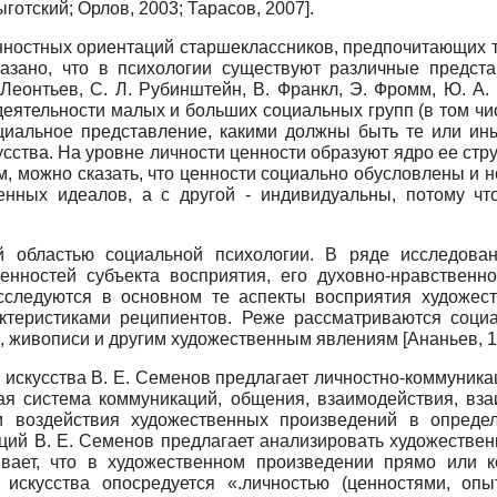
ыготский
;
Орлов, 2003
;
Тарасов, 2007
]
.
нностных ориентаций старшеклассников, предпочитающих т
казано, что в психологии существуют различные предст
 Леонтьев, С. Л. Рубинштейн, В. Франкл, Э. Фромм, Ю. А.
еятельности малых и больших социальных групп (в том числ
циальное представление, какими должны быть те или ин
сства. На уровне личности ценности образуют ядро ее стр
, можно сказать, что ценности социально обусловлены и н
енных идеалов, а с другой - индивидуальны, потому ч
й областью социальной психологии. В ряде исследован
енностей субъекта восприятия, его духовно-нравственног
 исследуются в основном те аспекты восприятия художес
ктеристиками реципиентов. Реже рассматриваются социа
, живописи и другим художественным явлениям
[
Ананьев, 
я искусства В. Е. Семенов предлагает личностно-коммуни
ная система коммуникаций, общения, взаимодействия, вз
и воздействия художественных произведений в опреде
иций В. Е. Семенов предлагает анализировать художестве
ивает, что в художественном произведении прямо или 
искусства опосредуется «.личностью (ценностями, оп