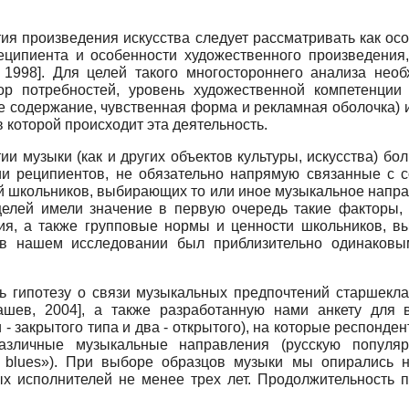
ия произведения искусства следует рассматривать как ос
еципиента и особенности художественного произведения, 
 1998
]
. Для целей такого многостороннего анализа нео
ор потребностей, уровень художественной компетенци
ое содержание, чувственная форма и рекламная оболочка) 
в которой происходит эта деятельность.
тии музыки (как и других объектов культуры, искусства) б
ии реципиентов, не обязательно напрямую связанные с 
 школьников, выбирающих то или иное музыкальное напра
целей имели значение в первую очередь такие факторы,
ия, а также групповые нормы и ценности школьников, в
 в нашем исследовании был приблизительно одинаковы
ть гипотезу о связи музыкальных предпочтений старшекл
ашев, 2004
]
, а также разработанную нами анкету для 
- закрытого типа и два - открытого), на которые респонде
азличные музыкальные направления (русскую популярн
 blues»). При выборе образцов музыки мы опирались 
х исполнителей не менее трех лет. Продолжительность 