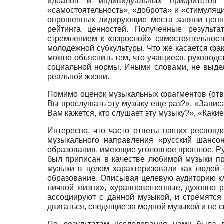
идеалов и индивидуальных приоритетов 
«самостоятельность», «доброта» и «стимуляц
опрошенных лидирующие места заняли ценно
рейтинга ценностей. Полученные результа
стремлением к «взрослой» самостоятельност
молодежной субкультуры. Что же касается фак
можно объяснить тем, что учащиеся, руководс
социальной нормы. Иными словами, не выдел
реальной жизни.
Помимо оценок музыкальных фрагментов (отве
Вы прослушать эту музыку еще раз?», «Запис
Вам кажется, кто слушает эту музыку?», «Как
Интересно, что часто ответы наших респонд
музыкального направления «русский шансо
образования, имеющие уголовное прошлое. Ру
был приписан в качестве любимой музыки п
музыки в целом характеризовали как людей
образование. Описывая целевую аудиторию к
личной жизни», «уравновешенные, духовно 
ассоциируют с данной музыкой, и стремятся
двигаться, следящие за модной музыкой и не