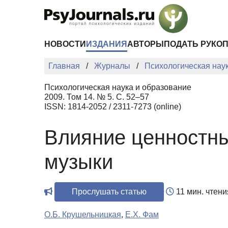
Перейти к основному содержанию
НОВОСТИ
ИЗДАНИЯ
АВТОРЫ
ПОДАТЬ РУКО
Главная
Журналы
Психологическая нау
Психологическая наука и образование
2009. Том 14. № 5. С. 52–57
ISSN: 1814-2052 / 2311-7273 (online)
Влияние ценностны
музыки
Прослушать статью
11 мин. чтени
О.Б. Крушельницкая
,
Е.Х. Фам