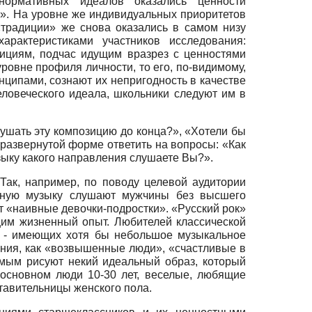
нормативных идеалов оказались ценности
и». На уровне же индивидуальных приоритетов
традиции» же снова оказались в самом низу
арактеристиками участников исследования:
дициям, подчас идущим вразрез с ценностями
ровне профиля личности, то его, по-видимому,
нципами, сознают их непригодность в качестве
ловеческого идеала, школьники следуют им в
ушать эту композицию до конца?», «Хотели бы
развернутой форме ответить на вопросы: «Как
зыку какого направления слушаете Вы?».
Так, например, по поводу целевой аудитории
обную музыку слушают мужчины без высшего
 «наивные девочки-подростки». «Русский рок»
им жизненный опыт. Любителей классической
о - имеющих хотя бы небольшое музыкальное
ния, как «возвышенные люди», «счастливые в
мым рисуют некий идеальный образ, который
 основном люди 10-30 лет, веселые, любящие
тавительницы женского пола.