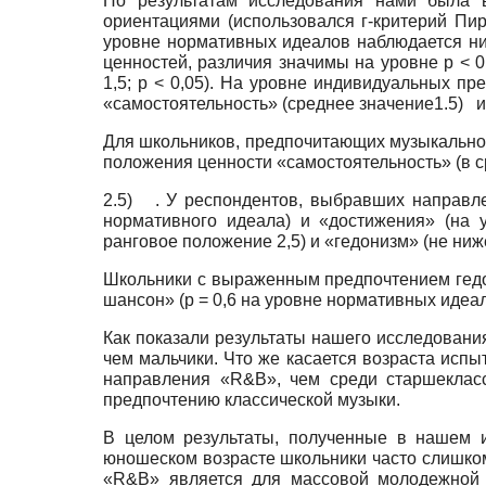
По результатам исследования нами была 
ориентациями (использовался г-критерий Пир
уровне нормативных идеалов наблюдается ни
ценностей, различия значимы на уровне р < 0
1,5; р < 0,05). На уровне индивидуальных п
«самостоятельность» (среднее значение
1.5)
и
Для школьников, предпочитающих музыкальное
положения ценности «самостоятельность» (в с
2.5)
. У респондентов, выбравших направле
нормативного идеала) и «достижения» (на 
ранговое положение 2,5) и «гедонизм» (не ниже
Школьники с выраженным предпочтением гедо
шансон» (р = 0,6 на уровне нормативных идеал
Как показали результаты нашего исследовани
чем мальчики. Что же касается возраста испы
направления «R&B», чем среди старшекласс
предпочтению классической музыки.
В целом результаты, полученные в нашем и
юношеском возрасте школьники часто слишком
«R&B» является для массовой молодежной с