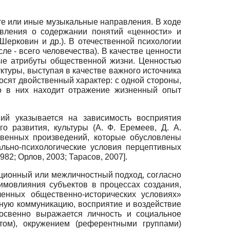
е или иные музыкальные направления. В ходе
авления о содержании понятий «ценности» и
 Шерковин и др.). В отечественной психологии
е - всего человечества). В качестве ценности
ые атрибуты общественной жизни. Ценностью
уктуры, выступая в качестве важного источника
осят двойственный характер: с одной стороны,
то в них находит отражение жизненный опыт
ий указывается на зависимость восприятия
о развития, культуры (А. Ф. Еремеев, Д. А.
твенных произведений, которые обусловлены
льно-психологические условия перцептивных
1982
;
Орлов, 2003
;
Тарасов, 2007
]
.
кационный или межличностный подход, согласно
аимовлияния субъектов в процессах создания,
ленных общественно-исторических условиях»
нную коммуникацию, восприятие и воздействие
косвенно выражается личность и социальное
ытом), окружением (референтными группами)