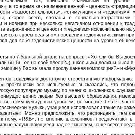
школьников. Так, наиболее значимыми на уровне 
ия», в то время как наименее важной - ценность «традици
сти «самостоятельность», «стимуляция» и «гедонизм»; «
ты, скорее всего, связаны с социально-возрастными х
и и новизне при несколько негативном отношении к тра
та выраженности ценности «гедонизм» исключительно на у
твуясь в своем реальном поведении гедонистическими при
яя для себя гедонистические ценности на уровне общече
ты по 7-балльной шкале на вопросы: «Хотели бы Вы досл
али бы Вы ее на свой плеер?»), школьники должны были в 
ие эмоции у Вас вызвала прослушанная композиция?» и «Му
ентов содержали достаточно стереотипную информацию. 
н» практически все испытуемые высказались, что под
сскую популярную музыку, по мнению школьников, слушают
реимущественно людям без высшего образования, имеющ
 с высоким культурным уровнем, не моложе 17 лет, част
лассической музыки, учащиеся использовали такие выраже
развитые». Можно предположить, что респонденты тем са
 к нему. «R&B», по мнению школьников, предпочитают в
 сильно задумывающиеся над ее смыслом, чаще всего предс