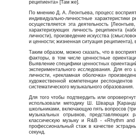
реципиента» [Там же].
По мнению Д. А. Леонтьева, процесс восприят
индивидуально-личностные характеристики р
осуществляется эта деятельность
[
Леонтьев,
характеризующих личность реципиента (наб
личности), произведение искусства (смыслов
и ценности; жизненная ситуация реципиента), 
Таким образом, можно сказать, что в восприя
факторы, в том числе ценностные ориентац
Выявление специфики ценностных ориентаций
экспериментального исследования. Для его 
личности, «рекламная оболочка» произведен
художественной компетенции респондентов
систематического музыкального образования.
Для того чтобы подтвердить или опровергну
использовали методику Ш. Шварца
[
Каранд
школьниками, включающую пять вопросов (три 
музыкальных отрывков, представляющих р
классическую музыку и R&B - «Rhythm and
профессиональный стаж в качестве эстрадны
секунд.