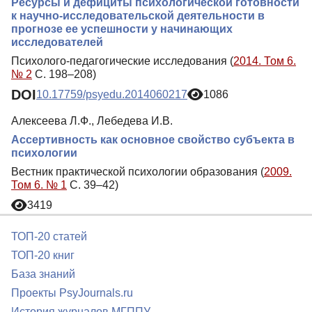
Ресурсы и дефициты психологической готовности
к научно-исследовательской деятельности в
прогнозе ее успешности у начинающих
исследователей
Психолого-педагогические исследования (
2014. Том 6.
№ 2
С. 198–208)
DOI
10.17759/psyedu.2014060217
1086
Алексеева Л.Ф., Лебедева И.В.
Ассертивность как основное свойство субъекта в
психологии
Вестник практической психологии образования (
2009.
Том 6. № 1
С. 39–42)
3419
ТОП-20 статей
ТОП-20 книг
База знаний
Проекты PsyJournals.ru
История журналов МГППУ