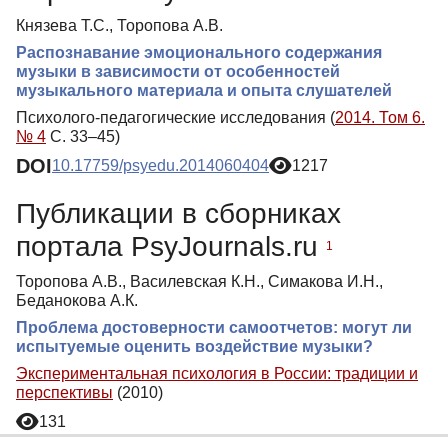
Князева Т.С., Торопова А.В.
Распознавание эмоционального содержания
музыки в зависимости от особенностей
музыкального материала и опыта слушателей
Психолого-педагогические исследования (
2014. Том 6.
№ 4
С. 33–45)
DOI
10.17759/psyedu.2014060404
1217
Публикации в сборниках
портала PsyJournals.ru
1
Торопова А.В., Василевская К.Н., Симакова И.Н.,
Беданокова А.К.
Проблема достоверности самоотчетов: могут ли
испытуемые оценить воздействие музыки?
Экспериментальная психология в России: традиции и
перспективы
(2010)
131