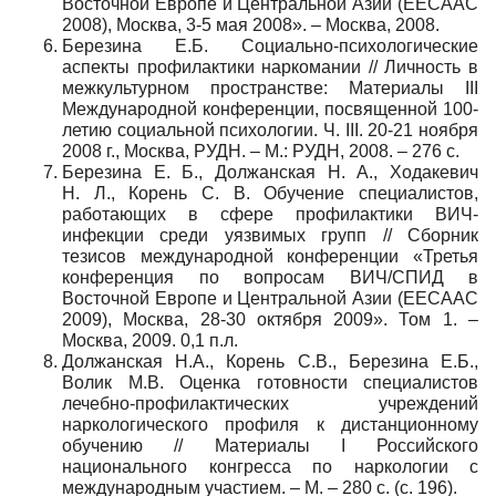
Восточной Европе и Центральной Азии (EECAAC
2008), Москва, 3-5 мая 2008». – Москва, 2008.
Березина Е.Б. Социально-психологические
аспекты профилактики наркомании // Личность в
межкультурном пространстве: Материалы III
Международной конференции, посвященной 100-
летию социальной психологии. Ч. III. 20-21 ноября
2008 г., Москва, РУДН. – М.: РУДН, 2008. – 276 с.
Березина Е. Б., Должанская Н. А., Ходакевич
Н. Л., Корень С. В. Обучение специалистов,
работающих в сфере профилактики ВИЧ-
инфекции среди уязвимых групп // Сборник
тезисов международной конференции «Третья
конференция по вопросам ВИЧ/СПИД в
Восточной Европе и Центральной Азии (EECAAC
2009), Москва, 28-30 октября 2009». Том 1. –
Москва, 2009. 0,1 п.л.
Должанская Н.А., Корень С.В., Березина Е.Б.,
Волик М.В. Оценка готовности специалистов
лечебно-профилактических учреждений
наркологического профиля к дистанционному
обучению // Материалы I Российского
национального конгресса по наркологии с
международным участием. – М. – 280 с. (с. 196).