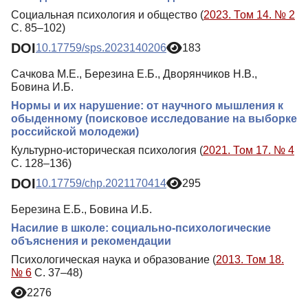
Социальная психология и общество (
2023. Том 14. № 2
С. 85–102)
DOI
10.17759/sps.2023140206
183
Сачкова М.Е., Березина Е.Б., Дворянчиков Н.В.,
Бовина И.Б.
Нормы и их нарушение: от научного мышления к
обыденному (поисковое исследование на выборке
российской молодежи)
Культурно-историческая психология (
2021. Том 17. № 4
С. 128–136)
DOI
10.17759/chp.2021170414
295
Березина Е.Б., Бовина И.Б.
Насилие в школе: социально-психологические
объяснения и рекомендации
Психологическая наука и образование (
2013. Том 18.
№ 6
С. 37–48)
2276