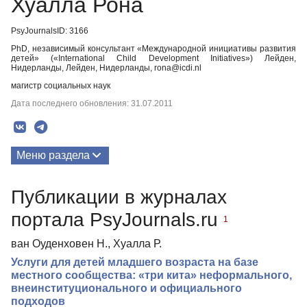
Хуалла Рона
PsyJournalsID: 3166
PhD, независимый консультант «Международной инициативы развития
детей» («International Child Development Initiatives») Лейден,
Нидерланды, Лейден, Нидерланды, rona@icdi.nl
магистр социальных наук
Дата последнего обновления: 31.07.2011
Меню раздела
Публикации
Публикации в журналах
портала PsyJournals.ru
1
ван Оуденховен Н., Хуалла Р.
Услуги для детей младшего возраста на базе
местного сообщества: «три кита» неформального,
внеинституционального и официального
подходов