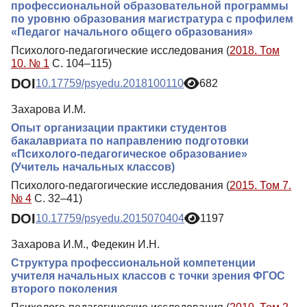
профессиональной образовательной программы
по уровню образования магистратура с профилем
«Педагог начального общего образования»
Психолого-педагогические исследования (
2018. Том
10. № 1
С. 104–115)
DOI
10.17759/psyedu.2018100110
682
Захарова И.М.
Опыт организации практики студентов
бакалавриата по направлению подготовки
«Психолого-педагогическое образование»
(Учитель начальных классов)
Психолого-педагогические исследования (
2015. Том 7.
№ 4
С. 32–41)
DOI
10.17759/psyedu.2015070404
1197
Захарова И.М., Федекин И.Н.
Структура профессиональной компетенции
учителя начальных классов с точки зрения ФГОС
второго поколения