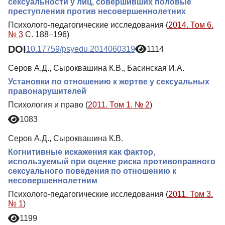
сексуальности у лиц, совершивших половые
преступления против несовершеннолетних
Психолого-педагогические исследования (
2014. Том 6.
№ 3
С. 188–196)
DOI
10.17759/psyedu.2014060319
1114
Серов А.Д., Сыроквашина К.В., Басинская И.А.
Установки по отношению к жертве у сексуальных
правонарушителей
Психология и право (
2011. Том 1. № 2
)
1083
Серов А.Д., Сыроквашина К.В.
Когнитивные искажения как фактор,
используемый при оценке риска противоправного
сексуального поведения по отношению к
несовершеннолетним
Психолого-педагогические исследования (
2011. Том 3.
№ 1
)
1199