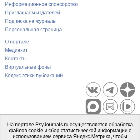
Информационное спонсорство
Приглашаем издателей
Подписка на журналы
Персональная страница
О портале
Медиакит
Контакты
Виртуальные фоны
Кодекс этики публикаций
Портал психологических изданий PsyJournals.ru, 2007–2026
На портале PsyJournals.ru осуществляется обработка
Правила использования материалов
файлов cookie и сбор статистической информации с
Свидетельство регистрации СМИ
Эл № ФС77-66447 от 14 июля
использованием сервиса Яндекс.Метрика, чтобы