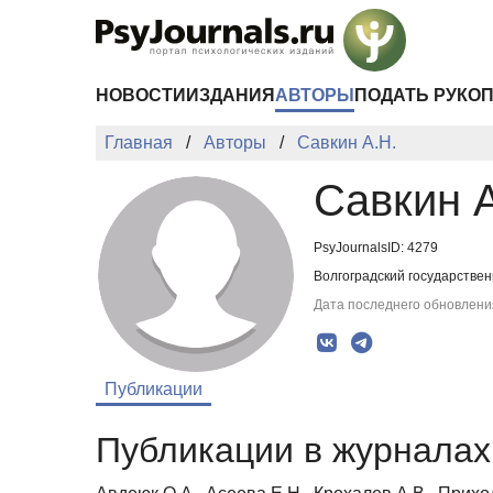
Перейти к основному содержанию
НОВОСТИ
ИЗДАНИЯ
АВТОРЫ
ПОДАТЬ РУКО
Главная
Авторы
Савкин А.Н.
Савкин А
PsyJournalsID: 4279
Волгоградский государствен
Дата последнего обновления
Публикации
Публикации в журналах 