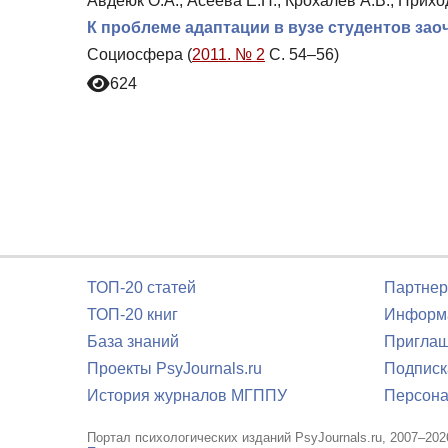
Авдеюк О.А., Асеева Е.Н., Крохалев А.В., Прихо
К проблеме адаптации в вузе студентов за
Социосфера (
2011. № 2
С. 54–56)
624
ТОП-20 статей
Партнер
ТОП-20 книг
Информа
База знаний
Приглаш
Проекты PsyJournals.ru
Подписк
История журналов МГППУ
Персона
Портал психологических изданий PsyJournals.ru, 2007–202