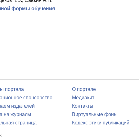
дьков К.В., Савкин А.Н.
очной формы обучения
ы портала
О портале
ционное спонсорство
Медиакит
аем издателей
Контакты
а на журналы
Виртуальные фоны
льная страница
Кодекс этики публикаций
6