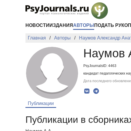
Перейти к основному содержанию
НОВОСТИ
ИЗДАНИЯ
АВТОРЫ
ПОДАТЬ РУКО
Главная
Авторы
Наумов Александр Ана
Наумов 
PsyJournalsID: 4463
кандидат педагогических на
Дата последнего обновления
Публикации
Публикации в сборниках