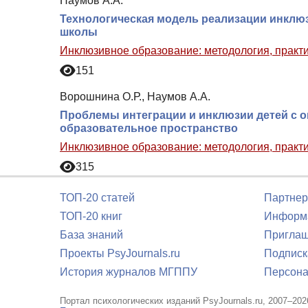
Наумов А.А.
Технологическая модель реализации инклю
школы
Инклюзивное образование: методология, практи
151
Ворошнина О.Р., Наумов А.А.
Проблемы интеграции и инклюзии детей с 
образовательное пространство
Инклюзивное образование: методология, практи
315
ТОП-20 статей
Партнер
ТОП-20 книг
Информа
База знаний
Приглаш
Проекты PsyJournals.ru
Подписк
История журналов МГППУ
Персона
Портал психологических изданий PsyJournals.ru, 2007–202