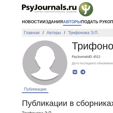
Перейти к основному содержанию
НОВОСТИ
ИЗДАНИЯ
АВТОРЫ
ПОДАТЬ РУКО
Главная
Авторы
Трифонова Э.П.
Трифоно
PsyJournalsID: 4512
Дата последнего обновления
Публикации
Публикации в сборниках