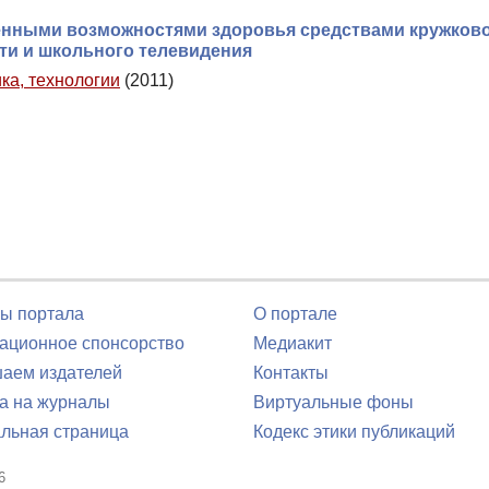
енными возможностями здоровья средствами кружков
ти и школьного телевидения
ка, технологии
(2011)
ы портала
О портале
ционное спонсорство
Медиакит
аем издателей
Контакты
а на журналы
Виртуальные фоны
льная страница
Кодекс этики публикаций
6