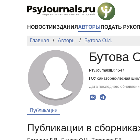
Перейти к основному содержанию
НОВОСТИ
ИЗДАНИЯ
АВТОРЫ
ПОДАТЬ РУКО
Главная
Авторы
Бутова О.И.
Бутова О
PsyJournalsID: 4547
ГОУ санаторно-лесная школ
Дата последнего обновления
Публикации
Публикации в сборниках