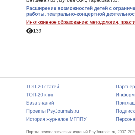
Батшева Л.В., Бутова О.И., Тарасова Г.В.
Расширение возможностей детей с огранич
работы, театрально-концертной деятельнос
Инклюзивное образование: методология, практи
139
ТОП-20 статей
Партнер
ТОП-20 книг
Информа
База знаний
Приглаш
Проекты PsyJournals.ru
Подписк
История журналов МГППУ
Персона
Портал психологических изданий PsyJournals.ru, 2007–202