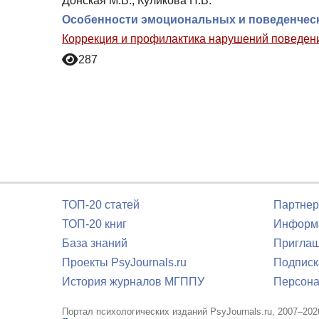
Донская М.В., Куликова Н.В.
Особенности эмоциональных и поведенчески
Коррекция и профилактика нарушений поведени
287
ТОП-20 статей
Партнер
ТОП-20 книг
Информа
База знаний
Приглаш
Проекты PsyJournals.ru
Подписк
История журналов МГППУ
Персона
Портал психологических изданий PsyJournals.ru, 2007–202