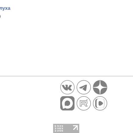
луха
)