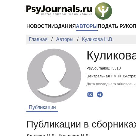
Перейти к основному содержанию
НОВОСТИ
ИЗДАНИЯ
АВТОРЫ
ПОДАТЬ РУКО
Главная
Авторы
Куликова Н.В.
Куликова
PsyJournalsID: 5510
Центральная ПМПК, г.Астра
Дата последнего обновления
Публикации
Публикации в сборниках