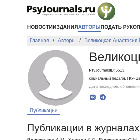
Перейти к основному содержанию
НОВОСТИ
ИЗДАНИЯ
АВТОРЫ
ПОДАТЬ РУКО
Главная
Авторы
Великоцкая Анастасия
Великоц
PsyJournalsID: 5513
социальный педагог, ГКУ«Ц
Дата последнего обновления
Публикации
Публикации в журналах 