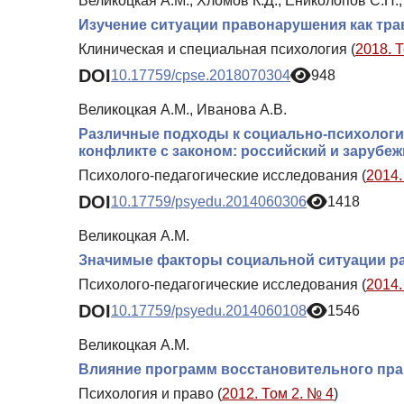
Великоцкая А.М., Хломов К.Д., Ениколопов С.Н.
Изучение ситуации правонарушения как тра
Клиническая и специальная психология (
2018. 
DOI
10.17759/cpse.2018070304
948
Великоцкая А.М., Иванова А.В.
Различные подходы к социально-психологи
конфликте с законом: российский и зарубе
Психолого-педагогические исследования (
2014.
DOI
10.17759/psyedu.2014060306
1418
Великоцкая А.М.
Значимые факторы социальной ситуации р
Психолого-педагогические исследования (
2014.
DOI
10.17759/psyedu.2014060108
1546
Великоцкая А.М.
Влияние программ восстановительного пра
Психология и право (
2012. Том 2. № 4
)