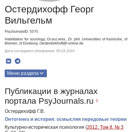
Остердихофф Георг
Вильгельм
PsyJournalsID: 5570
Habilitation for sociology, Dr.soz.wiss., Dr. phil. Universities of Karlsruhe, of
Bremen, of Duisburg, Oesterdiekhoff@t-online.de
Дата последнего обновления: 05.04.2024
Меню раздела
Публикации
Публикации в журналах
портала PsyJournals.ru
2
Остердихофф Г.В.
Онтогенез и история: осмысляя передовые теории
Культурно-историческая психология (
2012. Том 8. № 3