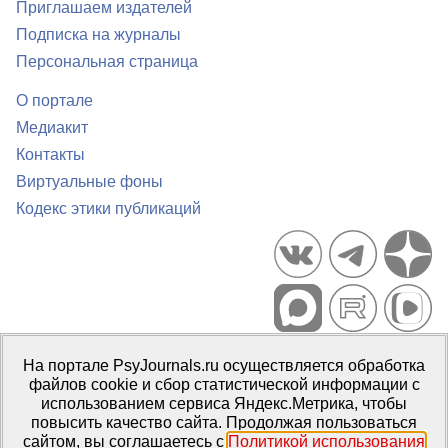
Приглашаем издателей
Подписка на журналы
Персональная страница
О портале
Медиакит
Контакты
Виртуальные фоны
Кодекс этики публикаций
Портал психологических изданий PsyJournals.ru, 2007–2026
На портале PsyJournals.ru осуществляется обработка
Правила использования материалов
файлов cookie и сбор статистической информации с
Свидетельство регистрации СМИ
Эл № ФС77-66447 от 14 июля
использованием сервиса Яндекс.Метрика, чтобы
2016 г.
повысить качество сайта. Продолжая пользоваться
сайтом, вы соглашаетесь с
Политикой использования
Издатель:
ФГБОУ ВО МГППУ