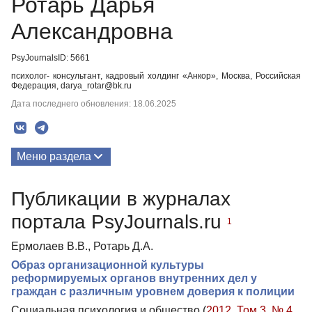
Ротарь Дарья
Александровна
PsyJournalsID: 5661
психолог- консультант, кадровый холдинг «Анкор», Москва, Российская
Федерация, darya_rotar@bk.ru
Дата последнего обновления: 18.06.2025
Меню раздела
Публикации
Публикации в журналах
портала PsyJournals.ru
1
Ермолаев В.В., Ротарь Д.А.
Образ организационной культуры
реформируемых органов внутренних дел у
граждан с различным уровнем доверия к полиции
Социальная психология и общество (
2012. Том 3. № 4