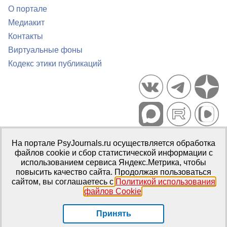
О портале
Медиакит
Контакты
Виртуальные фоны
Кодекс этики публикаций
Портал психологических изданий PsyJournals.ru, 2007–2026
На портале PsyJournals.ru осуществляется обработка
Правила использования материалов
файлов cookie и сбор статистической информации с
Свидетельство регистрации СМИ
Эл № ФС77-66447 от 14 июля
использованием сервиса Яндекс.Метрика, чтобы
2016 г.
повысить качество сайта. Продолжая пользоваться
сайтом, вы соглашаетесь с
Политикой использования
Издатель:
ФГБОУ ВО МГППУ
файлов Cookie
.
Репозиторий открытого доступа
Принять