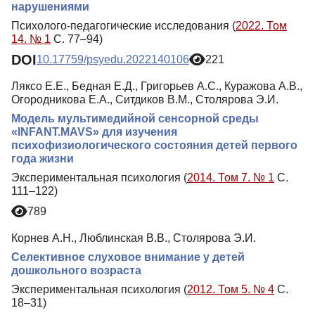
нарушениями
Психолого-педагогические исследования (
2022. Том
14. № 1
С. 77–94)
DOI
10.17759/psyedu.2022140106
221
Ляксо Е.Е., Бедная Е.Д., Григорьев А.С., Куражова А.В.,
Огородникова Е.А., Ситдиков В.М., Столярова Э.И.
Модель мультимедийной сенсорной среды
«INFANT.MAVS» для изучения
психофизиологического состояния детей первого
года жизни
Экспериментальная психология (
2014. Том 7. № 1
С.
111–122)
789
Корнев А.Н., Люблинская В.В., Столярова Э.И.
Селективное слуховое внимание у детей
дошкольного возраста
Экспериментальная психология (
2012. Том 5. № 4
С.
18–31)