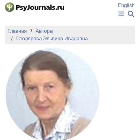
Перейти к основному содержанию
English
НОВОСТИ
Главная
Авторы
ИЗДАНИЯ
Столярова Эльвира Ивановна
АВТОРЫ
ПОДАТЬ РУКОПИСЬ
БАЗА ЗНАНИЙ
КЛЮЧЕВЫЕ СЛОВА
Регистрация
Вход