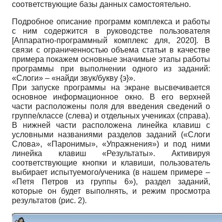
соответствующие базы данных самостоятельно.
Подробное описание программ комплекса и работы
с ним содержится в руководстве пользователя
[
Аппаратно-программный комплекс для, 2020
]
. В
связи с ограниченностью объема статьи в качестве
примера покажем основные значимые этапы работы
программы при выполнении одного из заданий:
«Слоги» – «найди звук/букву {э}».
При запуске программы на экране высвечивается
основное информационное окно. В его верхней
части расположены поля для введения сведений о
группе/классе (слева) и отдельных учениках (справа).
В нижней части расположена линейка клавиш с
условными названиями разделов заданий («Слоги
Слова», «Паронимы», «Упражнения») и под ними
линейка клавиш «Результаты». Активируя
соответствующие кнопки и клавиши, пользователь
выбирает испытуемого/ученика (в нашем примере –
«Петя Петров из группы 6»), раздел заданий,
которые он будет выполнять, и режим просмотра
результатов (рис. 2).