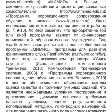
(www.nbcmedia.ru); «МИМИО» в России –
методические разработки и презентации, созданные
самостоятельно (http://www.mimio-edu.ru);
«Программа коррекционного сопровождения
обучения в школе» (www.logo-tech.ru). Опыт
использования некоторых из них описан в работах
[2; 7; 9-13]. Хочется заметить, что приобретение той
или иной программы зависит от финансовых
возможностей образовательного учреждения. Так,
«за бортом» зачастую остаются новые обновления
программы «МИМИО», программы для развития
фонетического слуха FastForWord (fastfword.com/ffw).
Кроме того, за исключением тренажера «Учись
слушать»
[
Использование компьютерного
тренажера, 2013
;
Компьютерная тренажерная
система, 2008
]
и «Программы коррекционного
сопровождения обучения в школе»
[
Борисова, 2019
]
в них не обеспечиваются объективные методы
оценки качества выполнения учебных заданий, что
является необходимым условием тестирования и
прослеживания динамики освоения требуемых
навыков учеником, оценки результативности
используемой методики, лонгитюдных наблюдений,
для проведения различного рода исследовательских