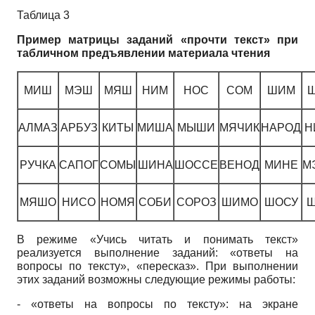
Таблица 3
Пример матрицы заданий «прочти текст» при
табличном предъявлении материала чтения
МИШ
МЭШ
МЯШ
НИМ
НОС
СОМ
ШИМ
АЛМАЗ
АРБУЗ
КИТЫ
МИША
МЫШИ
МЯЧИК
НАРОД
Н
РУЧКА
САПОГ
СОМЫ
ШИНА
ШОССЕ
ВЕНОД
МИНЕ
М
МЯШО
НИСО
НОМЯ
СОБИ
СОРОЗ
ШИМО
ШОСУ
В режиме «Учись читать и понимать текст»
реализуется выполнение заданий: «ответы на
вопросы по тексту», «пересказ». При выполнении
этих заданий возможны следующие режимы работы:
- «ответы на вопросы по тексту»: на экране