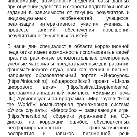
информации; возможности ведения базы данных
при обучении; удобства и скорости подготовки новых
заданий в зависимости от текущих результатов и
индивидуальных особенностей учащихся;
реализации интерактивного участия ученика в
процессе занятий; обеспечения повышения
результативности учебных занятий.
В наши дни специалист в области коррекционной
педагогики имеет возможность использовать в своей
практике различные вспомогательные электронные
учебные материалы, предназначенные для развития
фонематического слуха, навыков чтения и письма,
например: образовательный портал «Инфоурок»
(https://infourok.ru); общероссийский проект «Школа
цифрового века» (http://festival.1september.ru);
программно-аппаратный комплекс «Видимая речь
III»; Аудиовизуальная программа «Мир звуков “Hear
the World”»; компьютерная тренажерная система
«Учись слушать»; «Мерсибо» – развивающие игры
(https://mersibo.ru); сборники упражнений на CD-
дисках по коррекции ошибок, обусловленных
несформированностью фонематического
восприятия и навыков письменной речи