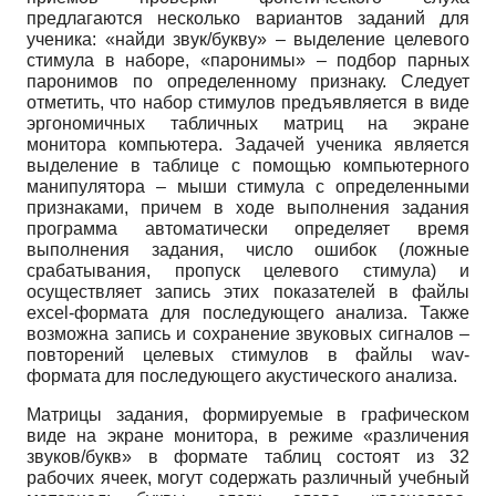
предлагаются несколько вариантов заданий для
ученика: «найди звук/букву» – выделение целевого
стимула в наборе, «паронимы» – подбор парных
паронимов по определенному признаку. Следует
отметить, что набор стимулов предъявляется в виде
эргономичных табличных матриц на экране
монитора компьютера. Задачей ученика является
выделение в таблице с помощью компьютерного
манипулятора – мыши стимула с определенными
признаками, причем в ходе выполнения задания
программа автоматически определяет время
выполнения задания, число ошибок (ложные
срабатывания, пропуск целевого стимула) и
осуществляет запись этих показателей в файлы
еxсel-формата для последующего анализа. Также
возможна запись и сохранение звуковых сигналов –
повторений целевых стимулов в файлы wav-
формата для последующего акустического анализа.
Матрицы задания, формируемые в графическом
виде на экране монитора, в режиме «различения
звуков/букв» в формате таблиц состоят из 32
рабочих ячеек, могут содержать различный учебный