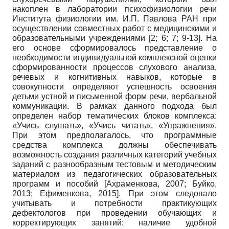
накоплен в лаборатории психофизиологии речи
Института физиологии им. И.П. Павлова РАН при
осуществлении совместных работ с медицинскими и
образовательными учреждениями [2; 6; 7; 9-13]. На
его основе сформировалось представление о
необходимости индивидуальной комплексной оценки
сформированности процессов слухового анализа,
речевых и когнитивных навыков, которые в
совокупности определяют успешность освоения
детьми устной и письменной форм речи, вербальной
коммуникации. В рамках данного подхода был
определен набор тематических блоков комплекса:
«Учись слушать», «Учись читать», «Упражнения».
При этом предполагалось, что программные
средства комплекса должны обеспечивать
возможность создания различных категорий учебных
заданий с разнообразным тестовым и методическим
материалом из педагогических образовательных
программ и пособий
[
Ахраменкова, 2007
;
Буйко,
2013
;
Ефименкова, 2015
]
. При этом следовало
учитывать и потребности практикующих
дефектологов при проведении обучающих и
корректирующих занятий: наличие удобной