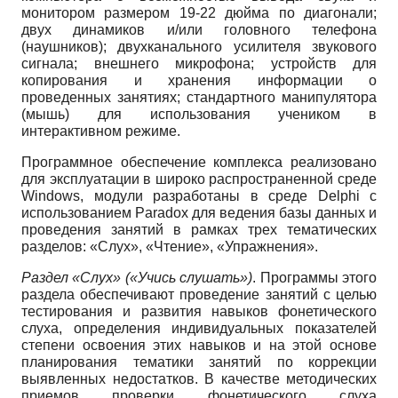
монитором размером 19-22 дюйма по диагонали;
двух динамиков и/или головного телефона
(наушников); двухканального усилителя звукового
сигнала; внешнего микрофона; устройств для
копирования и хранения информации о
проведенных занятиях; стандартного манипулятора
(мышь) для использования учеником в
интерактивном режиме.
Программное обеспечение комплекса реализовано
для эксплуатации в широко распространенной среде
Windows, модули разработаны в среде Delphi с
использованием Paradox для ведения базы данных и
проведения занятий в рамках трех тематических
разделов: «Слух», «Чтение», «Упражнения».
Раздел «Слух» («Учись слушать»)
. Программы этого
раздела обеспечивают проведение занятий с целью
тестирования и развития навыков фонетического
слуха, определения индивидуальных показателей
степени освоения этих навыков и на этой основе
планирования тематики занятий по коррекции
выявленных недостатков. В качестве методических
приемов проверки фонетического слуха