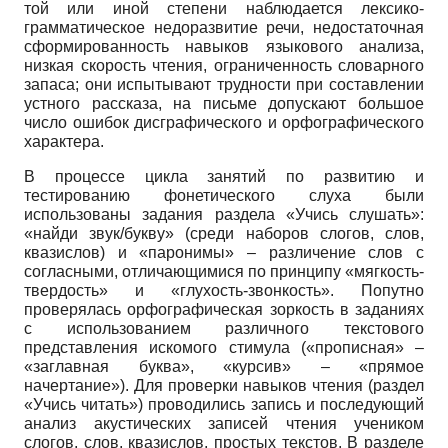
той или иной степени наблюдается лексико-
грамматическое недоразвитие речи, недостаточная
сформированность навыков языкового анализа,
низкая скорость чтения, ограниченность словарного
запаса; они испытывают трудности при составлении
устного рассказа, на письме допускают большое
число ошибок дисграфического и орфографического
характера.
В процессе цикла занятий по развитию и
тестированию фонетического слуха были
использованы задания раздела «Учись слушать»:
«найди звук/букву» (среди наборов слогов, слов,
квазислов) и «паронимы» – различение слов с
согласными, отличающимися по принципу «мягкость-
твердость» и «глухость-звонкость». Попутно
проверялась орфографическая зоркость в заданиях
с использованием различного текстового
представления искомого стимула («прописная» –
«заглавная буква», «курсив» – «прямое
начертание»). Для проверки навыков чтения (раздел
«Учись читать») проводились запись и последующий
анализ акустических записей чтения учеником
слогов, слов, квазислов, простых текстов. В разделе