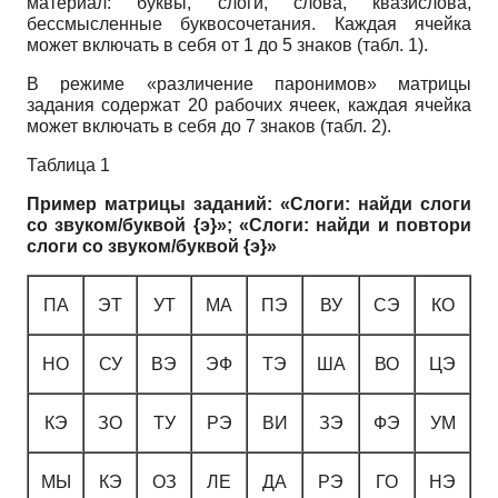
материал: буквы, слоги, слова, квазислова,
бессмысленные буквосочетания. Каждая ячейка
может включать в себя от 1 до 5 знаков (табл. 1).
В режиме «различение паронимов» матрицы
задания содержат 20 рабочих ячеек, каждая ячейка
может включать в себя до 7 знаков (табл. 2).
Таблица 1
Пример матрицы заданий: «Слоги: найди слоги
со звуком/буквой {э}»; «Слоги: найди и повтори
слоги со звуком/буквой {э}»
ПА
ЭТ
УТ
МА
ПЭ
ВУ
СЭ
КО
НО
СУ
ВЭ
ЭФ
ТЭ
ША
ВО
ЦЭ
КЭ
ЗО
ТУ
РЭ
ВИ
ЗЭ
ФЭ
УМ
МЫ
КЭ
ОЗ
ЛЕ
ДА
РЭ
ГО
НЭ