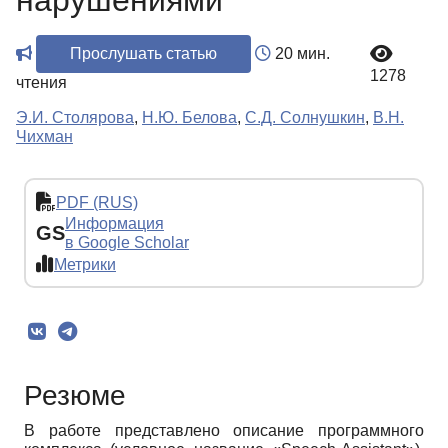
нарушениями
Прослушать статью
20 мин.
1278
чтения
Э.И. Столярова
,
Н.Ю. Белова
,
С.Д. Солнушкин
,
В.Н.
Чихман
PDF (RUS)
Информация
GS
в Google Scholar
Метрики
Резюме
В работе представлено описание программного