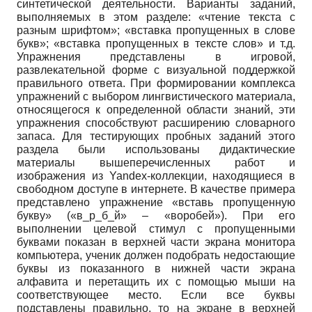
синтетической деятельности. Варианты заданий,
выполняемых в этом разделе: «чтение текста с
разным шрифтом»; «вставка пропущенных в слове
букв»; «вставка пропущенных в тексте слов» и т.д.
Упражнения представлены в игровой,
развлекательной форме с визуальной поддержкой
правильного ответа. При формировании комплекса
упражнений с выбором лингвистического материала,
относящегося к определенной области знаний, эти
упражнения способствуют расширению словарного
запаса. Для тестирующих пробных заданий этого
раздела были использованы дидактические
материалы вышеперечисленных работ и
изображения из Yandex-коллекции, находящиеся в
свободном доступе в интернете. В качестве примера
представлено упражнение «вставь пропущенную
букву» («в_р_б_й» – «воробей»). При его
выполнении целевой стимул с пропущенными
буквами показан в верхней части экрана монитора
компьютера, ученик должен подобрать недостающие
буквы из показанного в нижней части экрана
алфавита и перетащить их с помощью мыши на
соответствующее место. Если все буквы
подставлены правильно, то на экране в верхней