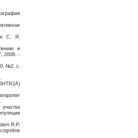
нография
лективная
ию С. Я.
влению и
, 2008. -
0. №2. с.
.
(5HTR2A)
ansporter
.
 участка
опуляции
stein R.P.
cognitive