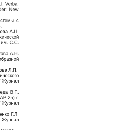
I. Verbal
rder: New
истемы с
.
това А.Н.
ической
им. С.С.
това А.Н.
образной
ова Л.П.,
ического
/ Журнал
да В.Г.,
AP-25) с
/ Журнал
енко Г.Л.
/ Журнал