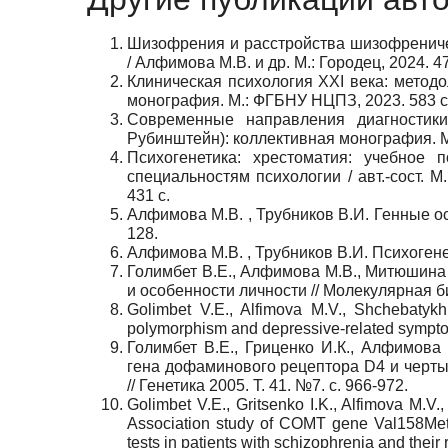
Шизофрения и расстройства шизофрениче
/ Алфимова М.В. и др. М.: Городец, 2024. 47
Клиническая психология XXI века: методол
монография. М.: ФГБНУ НЦПЗ, 2023. 583 с
Современные направления диагностики
Рубинштейн): коллективная монография. М.
Психогенетика: хрестоматия: учебное
специальностям психологии / авт.-сост. М
431 с.
Алфимова М.В. , Трубников В.И. Генные ос
128.
Алфимова М.В. , Трубников В.И. Психогенет
Голимбет В.Е., Алфимова М.В., Митюшина
и особенности личности // Молекулярная би
Golimbet V.E., Alfimova M.V., Shchebatykh
polymorphism and depressive-related sympto
Голимбет В.Е., Гриценко И.К., Алфимов
гена дофаминового рецептора D4 и черты
// Генетика 2005. Т. 41. №7. с. 966-972.
Golimbet V.
Е
., Gritsenko I.K., Alfimova M.V
Association study of COMT gene Val158Met
tests in patients with schizophrenia and their 