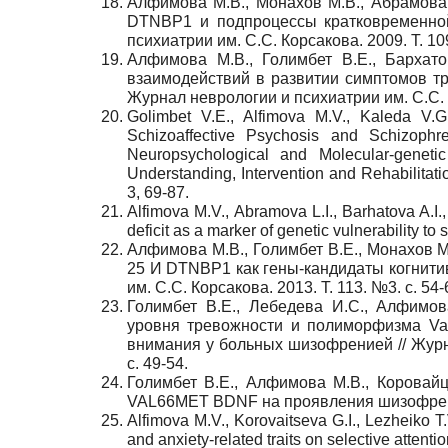
Алфимова М.В., Монахов М.В., Абрамова 
DTNBP1 и подпроцессы кратковременной
психиатрии им. С.С. Корсакова. 2009. Т. 109
Алфимова М.В., Голимбет В.Е., Бархато
взаимодействий в развитии симптомов тр
Журнал неврологии и психиатрии им. С.С. 
Golimbet V.E., Alfimova M.V., Kaleda V.G.
Schizoaffective Psychosis and Schizophre
Neuropsychological and Molecular-genetic 
Understanding, Intervention and Rehabilitat
3, 69-87.
Alfimova M.V., Abramova L.I., Barhatova A.I.
deficit as a marker of genetic vulnerability t
Алфимова М.В., Голимбет В.Е., Монахов М.
25 И DTNBP1 как гены-кандидаты когнити
им. С.С. Корсакова. 2013. Т. 113. №3. с. 54-
Голимбет В.Е., Лебедева И.С., Алфимов
уровня тревожности и полиморфизма Val
внимания у больных шизофренией // Журна
с. 49-54.
Голимбет В.Е., Алфимова М.В., Корова
VAL66MET BDNF на проявления шизофрении 
Alfimova M.V., Korovaitseva G.I., Lezheiko 
and anxiety-related traits on selective attent