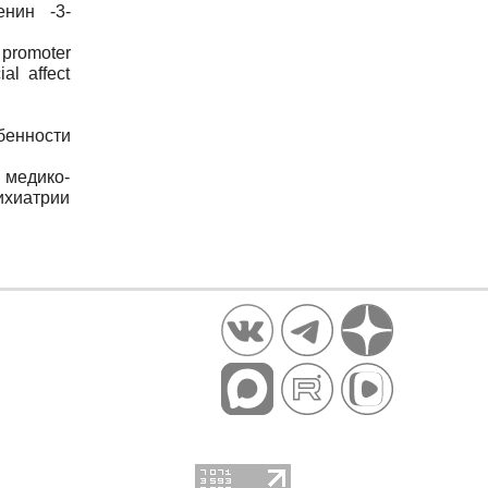
енин -3-
 promoter
al affect
бенности
ы медико-
ихиатрии