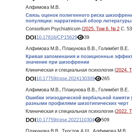
Алфимова М.В.
Связь оценок полигенного риска шизофрени
популяции: нарративный обзор литературы
Consortium Psychiatricum (
2025. Том 6. № 2
С. 53
DOI
10.17816/CP15629
39
Алфимова М.В., Плакунова В.В., Голимбет В.Е.
Кривая запоминания и позиционные эффекты
значение при шизофрении
Клиническая и специальная психология (
2024. 
DOI
10.17759/cpse.2024130309
265
Алфимова М.В., Плакунова В.В., Голимбет В.Е.
Ошибки эпизодической вербальной памяти 
разными профилями шизотипических черт
Клиническая и специальная психология (
2022. 
DOI
10.17759/cpse.2022110304
509
Плакунова В.В., Тхостов А.Ш., Алфимова М.В.