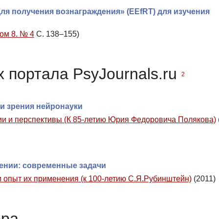
я получения вознаграждения» (EEfRT) для изучения
Том 8. № 4
С. 138–155)
 портала PsyJournals.ru
2
и зрения нейронауки
ии и перспективы (К 85-летию Юрия Федоровича Полякова)
ении: современные задачи
 опыт их применения (к 100-летию С.Я.Рубинштейн)
(2011)
ора