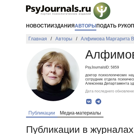
Перейти к основному содержанию
НОВОСТИ
ИЗДАНИЯ
АВТОРЫ
ПОДАТЬ РУКО
Главная
Авторы
Алфимова Маргарита 
Алфимов
PsyJournalsID: 5859
доктор психологических на
сотрудник отдела психичес
Алексеева Департамента зд
Дата последнего обновления
Публикации
Медиа-материалы
Публикации в журналах 