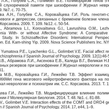
Л.А., Голубев С.А., Голимбет В.Е. Полиморфизм генов 5
 слухоречевой памяти при шизофрении // Журнал невр
. №7. с. 70-75.
ва А.Н., Голубев С.А., Коровайцева Г.И. Роль генотип-
евоги и депрессии, связанных с бременем болезни члена 
Корсакова. 2009. Т. 109.
№12.
с
. 50-54.
, Abramova L.I., Korovaitseva G.I., Lavrushina O.M., Lezh
nia With- or without Affective Syndrome: A Comparative 
Study. In Schizoaffective Disorders: International Perspe
ion. Ed. Kam-shing Yip. 2009. Nova Science Publishers Inc. NY
, Yumatova P.E., Lyachenko G.L., Golimbet V.E. Facial affect re
o schizophrenia // Spanish Journal of Psychology.
2009. 12(1):46-
В., Абрамова Л.И., Аксенова Е.В., Каледа В.Г., Великая Н
вных резервов при шизофрении // Журнал неврологии и пс
61.
а М.В., Коровайцева Г.И., Лежейко Т.В. Эффект взаимо
66Met гена мозгового нейротрофического фактора на по
л неврологии и психиатрии им. С.С. Корсакова. 2013. Т. 1
йцева Г.И., Лежейко Т.В. Модифицирующее влияние поли
// Молекулярная биология. 2014. Т. 48. №1. с. 81-88.
T.V., Golimbet V.E. Interaction effects of the COMT and DRD4 g
ion // Spanish Journal of Psychology.
2014. 17, e44, 1–9.