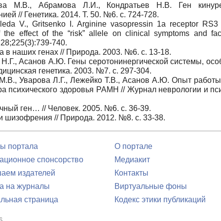
ва М.В., Абрамова Л.И., Кондратьев Н.В. Ген кинур
 // Генетика. 2014. Т. 50. №6. с. 724-728.
leda V., Gritsenko I. Arginine vasopressin 1a receptor RS3
 the effect of the “risk” allele on clinical symptoms and faci
28;225(3):739-740.
в наших генах // Природа. 2003. №6. с. 13-18.
Н.Г., Асанов А.Ю. Гены серотонинергической системы, осо
ицинская генетика. 2003. №7. с. 297-304.
.В., Уварова Л.Г., Лежейко Т.В., Асанов А.Ю. Опыт работ
ра психического здоровья РАМН // Журнал неврологии и пс
ный ген… // Человек. 2005. №6. с. 36-39.
 шизофрения // Природа. 2012. №8. с. 33-38.
ы портала
О портале
ционное спонсорство
Медиакит
аем издателей
Контакты
а на журналы
Виртуальные фоны
льная страница
Кодекс этики публикаций
6