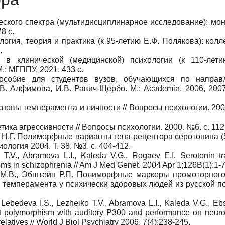
ского спектра (мультидисциплинарное исследование): мо
8 с.
огия, теория и практика (к 95-летию Е.Ф. Полякова): кол
.
 в клинической (медицинской) психологии (к 110-лет
: МГППУ, 2021. 433 с.
 пособие для студентов вузов, обучающихся по напра
.В. Алфимова, И.В. Равич-Щербо. М.: Academia, 2006, 2007
новы темперамента и личности // Вопросы психологии. 200
ика агрессивности // Вопросы психологии. 2000. №6. с. 112
 Н.Г. Полиморфные варианты гена рецептора серотонина 
ология 2004. Т. 38. №3. с. 404-412.
 T.V., Abramova L.I., Kaleda V.G., Rogaev E.I. Serotonin tr
ms in schizophrenia // Am J Med Genet.
2004 Apr 1;126B(1):1-7
а М.В., Эбштейн Р.П. Полиморфные маркеры промоторного
 темперамента у психически здоровых людей из русской п
., Lebedeva I.S., Lezheiko T.V., Abramova L.I., Kaleda V.G., Eb
 polymorphism with auditory P300 and performance on neuro
relatives // World J Biol Psychiatry 2006. 7(4):238-245.