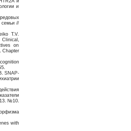
-НТR2A и
ологии и
средовых
семьи //
eiko T.V.
Clinical,
ctives on
. Chapter
cognition
55.
.В. SNAP-
ихиатрии
действия
казатели
13. №10.
морфизма
enes with