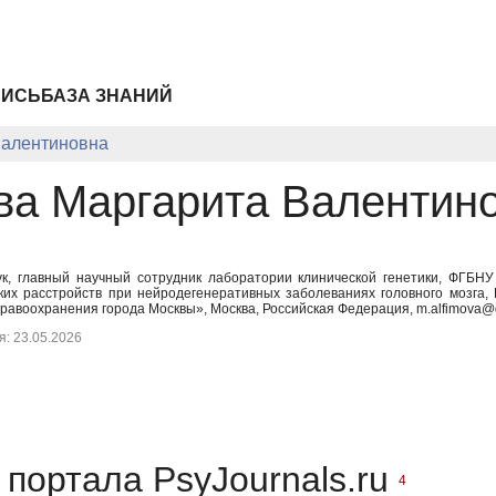
ПИСЬ
БАЗА ЗНАНИЙ
Валентиновна
а Маргарита Валентин
ук, главный научный сотрудник лаборатории клинической генетики, ФГБН
ких расстройств при нейродегенеративных заболеваниях головного мозга,
равоохранения города Москвы», Москва, Российская Федерация, m.alfimova@
: 23.05.2026
портала PsyJournals.ru
4