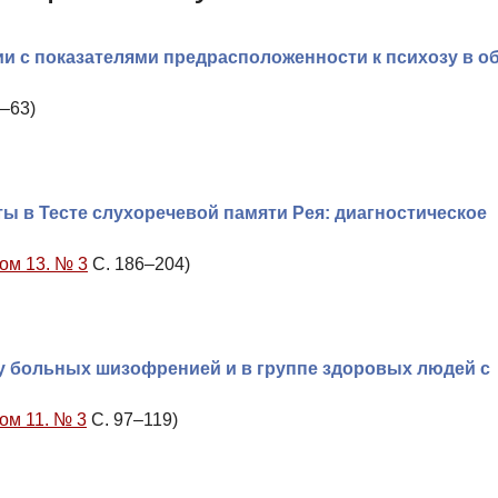
и с показателями предрасположенности к психозу в о
–63)
 в Тесте слухоречевой памяти Рея: диагностическое
Том 13. № 3
С. 186–204)
у больных шизофренией и в группе здоровых людей с
Том 11. № 3
С. 97–119)