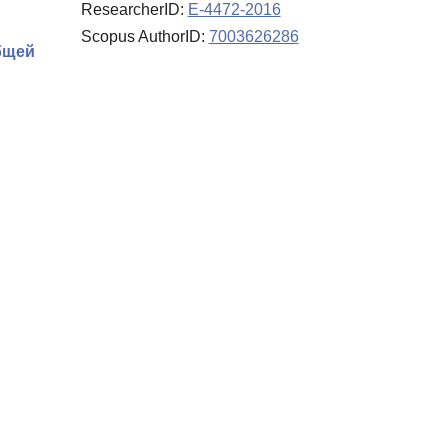
ResearcherID:
E-4472-2016
Scopus AuthorID:
7003626286
бщей