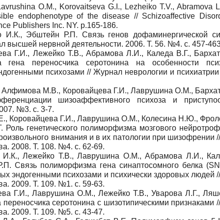
Lavrushina O.M., Korovaitseva G.I., Lezheiko T.V., Abramova L.
ible endophenotype of the disease // Schizoaffective Diso
ce Publishers Inc. NY. p.165-186.
о И.К., Эбштейн Р.П. Связь генов дофаминергической с
 высшей нервной деятельности. 2006. Т. 56. №4. с. 457-463
а Г.И., Лежейко Т.В., Абрамова Л.И., Каледа В.Г., Барха
 гена переносчика серотонина на особенности псих
ндогенными психозами // Журнал неврологии и психиатрии 
., Алфимова М.В., Коровайцева Г.И., Лаврушина О.М., Барха
фференциации шизоаффективного психоза и приступо
07. №3. с. 3-7.
Е., Коровайцева Г.И., Лаврушина О.М., Колесина Н.Ю., Фрол
.Г. Роль генетического полиморфизма мозгового нейротроф
роизвольного внимания и в их патологии при шизофрении /
. 2008. Т. 108. №4. с. 62-69.
И.К., Лежейко Т.В., Лаврушина О.М., Абрамова Л.И., Кале
Р.П. Связь полиморфизма гена синаптосомного белка (SN
ых эндогенными психозами и психически здоровых людей /
. 2009. Т. 109. №1. с. 59-63.
а Г.И., Лаврушина О.М., Лежейко Т.В., Уварова Л.Г., Ляш
а переносчика серотонина с шизотипическими признаками /
. 2009. Т. 109. №5. с. 43-47.