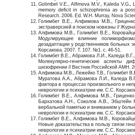
Golimbet V.E., Alfimova M.V., Kaleda V.G., 
memory deficit in schizophrenia as a poss
Research. 2006. Ed. W.H. Murray, Nova Scien
Голимбет В.Е., Алфимова М.В., Гриценк
экстраверсией и поиском новизны // Журнал
Алфимова М.В., Голимбет В.Е., Коровайцев
Модулирующее влияние полиморфизма
дезадаптации у родственников больных э
Корсакова. 2007. Т. 107. №1. с. 46-51.
Голимбет В.Е., Абрамова Л.И., Каледа В.Г
Молекулярно-генетические аспекты ди
шизофрении // Вестник Российской АМН. 20
Алфимова М.В., Лежейко Т.В., Голимбет В.
Муратова А.А., Абрамова Л.И., Каледа В
фактора в процессах произвольного и неп
неврологии и психиатрии им. С.С. Корсакова
Голимбет В.Е., Алфимова М.В., Гриценко 
Бархатова А.Н., Соколов А.В., Эбштейн 
вербальной памятью и вниманием у больн
неврологии и психиатрии им. С.С. Корсакова
Голимбет В.Е., Алфимова М.В., Коровайцев
Новые доказательства в пользу связи ген
неврологии и психиатрии им. С.С. Корсакова