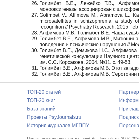
Голимбет В.Е., Лежейко Т.В., Алфимо
монооксигеназы ассоциирован с шизофренией
Golimbet V., Alfimova M., Abramova L., Ka
microsatellites in schizophrenia: a study of
recognition // Psychiatry Research.
2015 Feb 
Алфимова М.В., Голимбет В.Е. Наша судьба 
Голимбет В.Е., Алфимова М.В., Митюшина 
поведения и психические нарушения // Мед
Голимбет В.Е., Демикова Н.С., Алфимова М
генетической консультации Научного цент
им. С.С. Корсакова. 2004. №11. с. 49-53.
Голимбет В.Е., Алфимова М.В. Этот загадоч
Голимбет В.Е., Алфимова М.В. Серотонин и
ТОП-20 статей
Партнер
ТОП-20 книг
Информа
База знаний
Приглаш
Проекты PsyJournals.ru
Подписк
История журналов МГППУ
Персона
Портал психологических изданий PsyJournals.ru, 2007–202