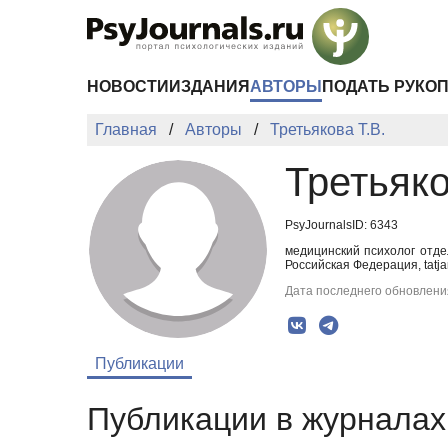
Перейти к основному содержанию
НОВОСТИ
ИЗДАНИЯ
АВТОРЫ
ПОДАТЬ РУКО
Главная
Авторы
Третьякова Т.В.
Третьяко
PsyJournalsID: 6343
медицинский психолог отде
Российская Федерация, tatjan
Дата последнего обновления
Публикации
Публикации в журналах 