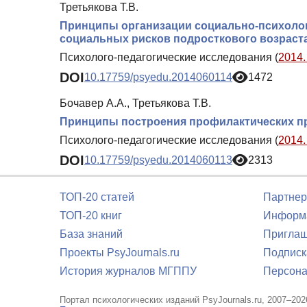
Третьякова Т.В.
Принципы организации социально-психолог
социальных рисков подросткового возраста
Психолого-педагогические исследования (
2014.
DOI
10.17759/psyedu.2014060114
1472
Бочавер А.А., Третьякова Т.В.
Принципы построения профилактических п
Психолого-педагогические исследования (
2014.
DOI
10.17759/psyedu.2014060113
2313
ТОП-20 статей
Партнер
ТОП-20 книг
Информа
База знаний
Приглаш
Проекты PsyJournals.ru
Подписк
История журналов МГППУ
Персона
Портал психологических изданий PsyJournals.ru, 2007–202