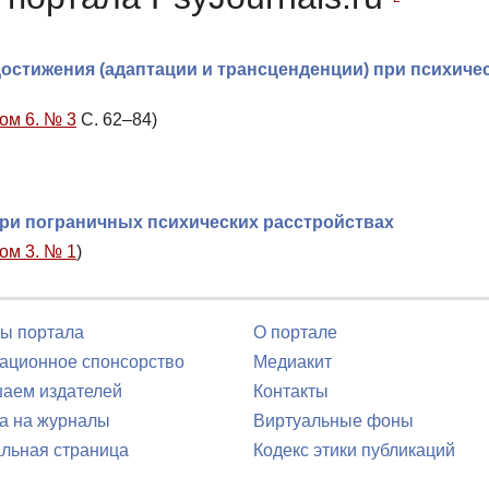
остижения (адаптации и трансценденции) при психиче
Том 6. № 3
С. 62–84)
ри пограничных психических расстройствах
Том 3. № 1
)
ы портала
О портале
ционное спонсорство
Медиакит
аем издателей
Контакты
а на журналы
Виртуальные фоны
льная страница
Кодекс этики публикаций