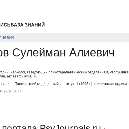
ПИСЬ
БАЗА ЗНАНИЙ
лиевич
ов Сулейман Алиевич
гории, нарколог, заведующий психотерапевтическим отделением, Республика
тан, aknazarov@mail.ru
ание – Ташкентский медицинский институт -1 (1995 г.). клиническая ординату
: 29.10.2017
портала PsyJournals.ru
2