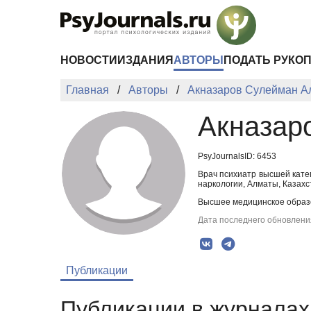
Перейти к основному содержанию
НОВОСТИ
ИЗДАНИЯ
АВТОРЫ
ПОДАТЬ РУКО
Главная
Авторы
Акназаров Сулейман А
Акназар
PsyJournalsID: 6453
Врач психиатр высшей кате
наркологии, Алматы, Казахс
Высшее медицинское образов
Дата последнего обновления
Публикации
Публикации в журналах 