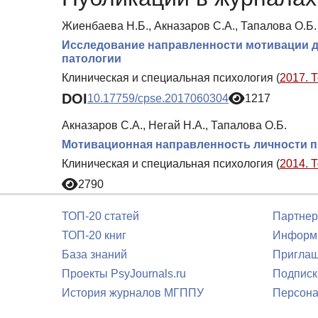
Жиенбаева Н.Б., Акназаров С.А., Тапалова О.Б.
Исследование направленности мотивации д
патологии
Клиническая и специальная психология (
2017. 
DOI
10.17759/cpse.2017060304
1217
Акназаров С.А., Негай Н.А., Тапалова О.Б.
Мотивационная направленность личности п
Клиническая и специальная психология (
2014. 
2790
ТОП-20 статей
Партнер
ТОП-20 книг
Информа
База знаний
Приглаш
Проекты PsyJournals.ru
Подписк
История журналов МГППУ
Персона