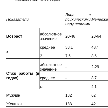
Лица с
Показатели
психическими
Менедж
нарушениями
абсолютное
Возраст
20-46
28-64
значение
среднее
33,1
48,4
x
2
7,6
8,6
абсолютное
-
2-29
значение
Стаж работы (в
годах)
среднее
-
8,7
ст
-
4,1
Мужчин
132
62
Женщин
133
42