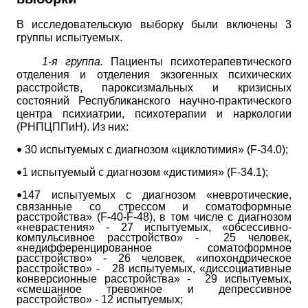
В исследовательскую выборку были включены 3
группы испытуемых.
1-я группа.
Пациенты психотерапевтического
отделения и отделения экзогенных психических
расстройств, пароксизмальных и кризисных
состояний Республиканского научно-практического
центра психиатрии, психотерапии и наркологии
(РНПЦППиН). Из них:
30 испытуемых с диагнозом «циклотимия»
(
F
-34.0);
•
1 испытуемый с диагнозом «дистимия»
(
F
-34.1);
•
147 испытуемых с диагнозом «невротические,
•
связанные со стрессом и соматоформные
расстройства»
(
F
-40-
F
-48),
в том числе с диагнозом
«неврастения» - 27 испытуемых, «обсессивно-
компульсивное расстройство» -
25 человек,
«недифференцированное соматоформное
расстройство» -
26 человек,
«ипохондрическое
расстройство» -
28 испытуемых, «диссоциативные
конверсионные расстройства» -
29 испытуемых,
«смешанное тревожное и
депрессивное
расстройство» - 12 испытуемых;