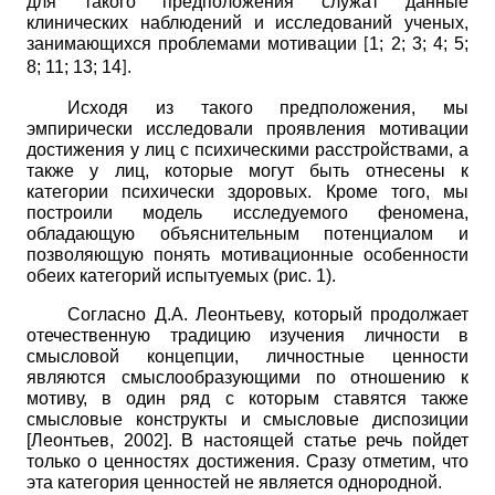
для такого предположения служат данные
клинических наблюдений и исследований ученых,
занимающихся проблемами мотивации
1; 2; 3; 4; 5;
[
8; 11; 13; 14
.
]
Исходя из такого предположения, мы
эмпирически исследовали проявления мотивации
достижения у лиц с психическими расстройствами,
a
также у лиц, которые могут быть отнесены к
категории психически здоровых. Кроме того, мы
построили модель исследуемого феномена,
обладающую объяснительным потенциалом и
позволяющую понять мотивационные особенности
обеих категорий испытуемых (рис. 1).
Согласно Д.А. Леонтьеву, который продолжает
отечественную традицию изучения личности в
смысловой концепции, личностные ценности
являются смыслообразующими по отношению к
мотиву, в один ряд с которым ставятся также
смысловые конструкты и смысловые диспозиции
[
Леонтьев, 2002
]
. В настоящей статье речь пойдет
только о ценностях достижения. Сразу отметим, что
эта категория ценностей не является однородной.