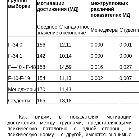
Группы
мотивации
межгрупповых
выборки
достижения (МД)
различий 
показателях МД
Среднее
Стандартное
Менеджеры
Студент
значение
отклонение
F-34.0
156
12,11
0,000
0,001
F-34.1
142
10,14
0,000
0,000
F—40
-
F-48
158
14,59
0,016
0,027
F-10-F-19
154
11,13
0,002
0,007
Менеджеры
170
11,43
-
-
Студенты
165
13,18
-
-
Как видим, в показателях мотивации
достижения между группами, представляющими
психическую патологию, с одной стороны, и
психическую норму - с другой, имеются значимые