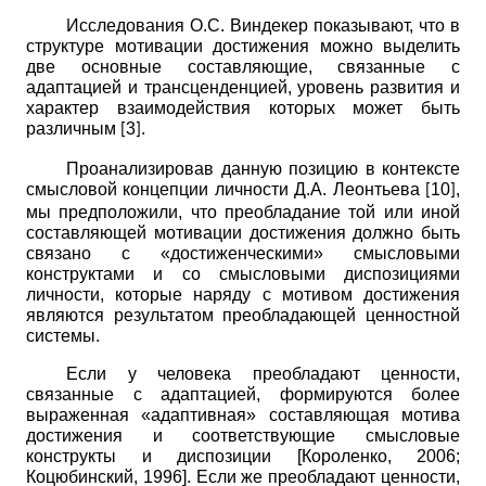
Исследования О.С. Виндекер показывают, что в
структуре мотивации достижения можно выделить
две основные составляющие, связанные с
адаптацией и трансценденцией, уровень развития и
характер взаимодействия которых может быть
различным
3
.
[
]
Проанализировав данную позицию в контексте
смысловой концепции личности Д.А. Леонтьева
10
,
[
]
мы предположили, что преобладание той или иной
составляющей мотивации достижения должно быть
связано с «достиженческими» смысловыми
конструктами и со смысловыми диспозициями
личности, которые наряду с мотивом достижения
являются результатом преобладающей ценностной
системы.
Если у человека преобладают ценности,
связанные с адаптацией, формируются более
выраженная «адаптивная» составляющая мотива
достижения и соответствующие смысловые
конструкты и диспозиции
[
Короленко, 2006
;
Коцюбинский, 1996
]
. Если же преобладают ценности,