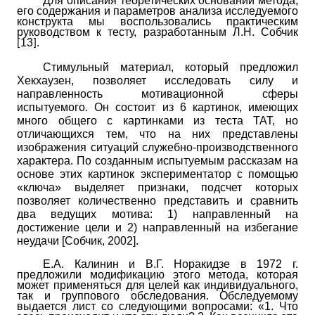
Для описания теоретических оснований метода,
его содержания и параметров анализа исследуемого
конструкта мы воспользовались практическим
руководством к тесту, разработанным Л.Н. Собчик
13
.
[
]
Стимульный материал, который предложил
Хекхаузен, позволяет исследовать силу и
направленность мотивационной сферы
испытуемого. Он состоит из 6 картинок, имеющих
много общего с картинками из теста ТАТ, но
отличающихся тем, что на них представлены
изображения ситуаций служебно-производственного
характера. По созданным испытуемым рассказам на
основе этих картинок экспериментатор с помощью
«ключа» выделяет признаки, подсчет которых
позволяет количественно представить и сравнить
два ведущих мотива: 1) направленный на
достижение цели и 2) направленный на избегание
неудачи
[
Собчик, 2002
]
.
Е.А. Калинин и В.Г. Норакидзе в 1972 г.
предложили модификацию этого метода, которая
может применяться для целей как индивидуального,
так и группового обследования. Обследуемому
выдается лист со следующими вопросами: «1. Что