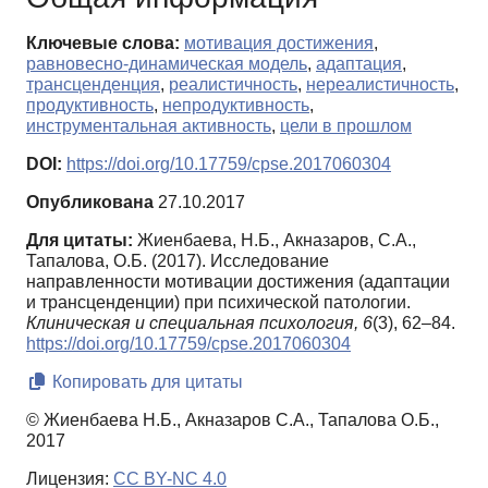
Ключевые слова:
мотивация достижения
,
равновесно-динамическая модель
,
адаптация
,
трансценденция
,
реалистичность
,
нереалистичность
,
продуктивность
,
непродуктивность
,
инструментальная активность
,
цели в прошлом
DOI:
https://doi.org/10.17759/cpse.2017060304
Опубликована
27.10.2017
Для цитаты:
Жиенбаева, Н.Б., Акназаров, С.А.,
Тапалова, О.Б. (2017). Исследование
направленности мотивации достижения (адаптации
и трансценденции) при психической патологии.
Клиническая и специальная психология,
6
(3), 62–84.
https://doi.org/10.17759/cpse.2017060304
Копировать для цитаты
© Жиенбаева Н.Б., Акназаров С.А., Тапалова О.Б.,
2017
Лицензия:
CC BY-NC 4.0