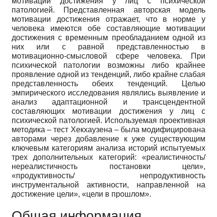
мотивации достижения у лиц с психической
патологией. Представленная авторская модель
мотивации достижения отражает, что в норме у
человека имеются обе составляющие мотивации
достижения с временным преобладанием одной из
них или с равной представленностью в
мотивационно-смысловой сфере человека. При
психической патологии возможны либо крайнее
проявление одной из тенденций, либо крайне слабая
представленность обеих тенденций. Целью
эмпирического исследования являлись выявление и
анализ адаптационной и трансцендентной
составляющих мотивации достижения у лиц с
психической патологией. Используемая проективная
методика – тест Хекхаузена – была модифицирована
авторами через добавление к уже существующим
ключевым категориям анализа историй испытуемых
трех дополнительных категорий: «реалистичность/
нереалистичность постановки цели»,
«продуктивность/ непродуктивность
инструментальной активности, направленной на
достижение цели», «цели в прошлом».
Общая информация