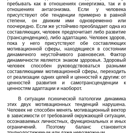
пребывать как в отношениях синергизма, так и в
отношениях антагонизма. Если у человека
присутствуют обе тенденции примерно в равной
степени, он движим ими одновременно или
поочередно. Если же устойчиво преобладает одна из
составляющих, человек предпочитает либо развитие
(трансценденцию), либо адаптацию. Человек здоров,
пока у него присутствуют обе составляющих
мотивационной сферы, находящиеся в состоянии
динамичного неустойчивого равновесия. Фактор
динамичности является знаком здоровья. Здоровый
человек способен руководствоваться разными
составляющими мотивационной сферы, переходить
от реализации одних целей и ценностей к другим: от
ценностей развития и самотрансценденции к
ценностям адаптации и наоборот.
В ситуации психической патологии динамика
этих двух мотивационных тенденций нарушена.
Человек не способен менять мотивационный вектор
в зависимости от требований окружающей ситуации,
осознаваемых личностных, функциональных и иных
ограничений. Поэтому баланс становится
труднодостижимым или даже невозможным.