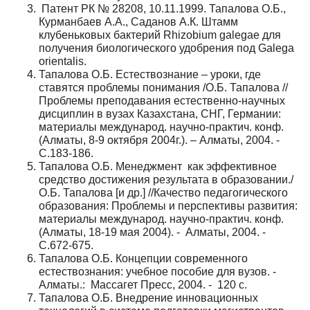
Патент РК № 28208, 10.11.1999. Тапалова О.Б.,
Курманбаев А.А., Саданов А.К. Штамм
клубеньковых бактерий Rhizobium galegae для
получения биологического удобрения под Galega
orientalis.
Тапалова О.Б. Естествознание – уроки, где
ставятся проблемы понимания /О.Б. Тапалова //
Проблемы преподавания естественно-научных
дисциплин в вузах Казахстана, СНГ, Германии:
материалы международ. научно-практич. конф.
(Алматы, 8-9 октября 2004г.). – Алматы, 2004. -
С.183-186.
Тапалова О.Б. Менеджмент как эффективное
средство достижения результата в образовании./
О.Б. Тапалова [и др.] //Качество педагогического
образования: Проблемы и перспективы развития:
материалы международ. научно-практич. конф.
(Алматы, 18-19 мая 2004). - Алматы, 2004. -
С.672-675.
Тапалова О.Б. Концепции современного
естествознания: учебное пособие для вузов. -
Алматы.: Массагет Пресс, 2004. - 120 с.
Тапалова О.Б. Внедрение инновационных