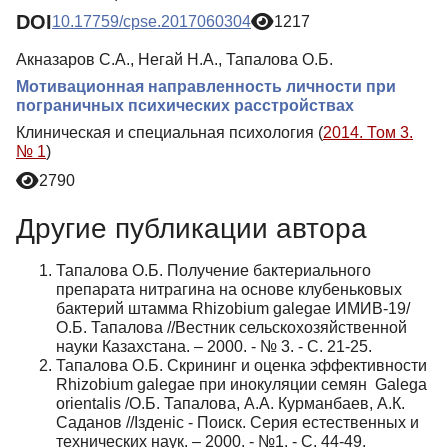
DOI
10.17759/cpse.2017060304
1217
Акназаров С.А., Негай Н.А., Тапалова О.Б.
Мотивационная направленность личности при
пограничных психических расстройствах
Клиническая и специальная психология (
2014. Том 3.
№ 1
)
2790
Другие публикации автора
Тапалова О.Б. Получение бактериального
препарата нитрагина на основе клубеньковых
бактерий штамма Rhizobium galegae ИМИВ-19/
О.Б. Тапалова //Вестник сельскохозяйственной
науки Казахстана. – 2000. - № 3. - С. 21-25.
Тапалова О.Б. Скрининг и оценка эффективности
Rhizobium galegae при инокуляции семян Galega
orientalis /О.Б. Тапалова, А.А. Курманбаев, А.К.
Саданов //Iзденic - Поиск. Серия естественных и
технических наук. – 2000. - №1. - С. 44-49.