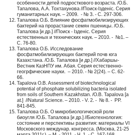
особенности детей подросткового возраста. /О.Б.
Тапалова, А.А. Тохтахунова //Поиск-Iзденiс. Серия
гуманитарных наук. – 2009. - № 3. - С. 297-306.
Тапалова О.Б. Влияние фосфатмобилизирующих
бактерий на прорастание семян пшеницы. /О.Б.
Тапалова [и др.] //Поиск - Iзденic. Серия
естественных и технических наук. – 2010. - №1. –
С. 76-80.
Тапалова О.Б. Исследование
фосфатмобилизирующих бактерий почв юга
Казахстана. /О.Б. Тапалова [и др.] //Хабаршы-
Вестник КазНПУ им. Абая. Серия естественно-
геогрфические науки. – 2010. - № 2(24). – С. 62-
66.
Tapalova O.B. Assessment of biotechnological
potential of phosphate solubilizing bacteria isolated
from soils of Southern Kazakhstan. /О.B. Tapalova [a
at.] //Natural Science. – 2010. - V. 2. - № 8. - РР.
841-845.
Тапалова О.Б. О микробиологической роли
биоугля /О.Б. Тапалова [и др.] //Биотехнология:
состояние и перспективы развития: материалы VI
Московского междунар. конгресса. (Москва, 21-25
марта 2011г.). – М. - 2011. - Ч. 1. - С. 167-168.