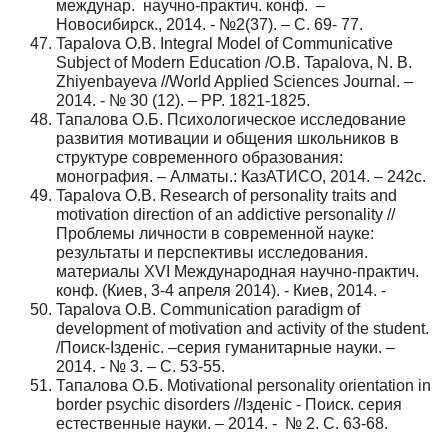
междунар. научно-практич. конф. –
Новосибирск., 2014. - №2(37). – С. 69- 77.
Tapalova O.B. Integral Model of Communicative
Subject of Modern Education /O.B. Tapalova, N. B.
Zhiyenbayeva //World Applied Sciences Journal. –
2014. - № 30 (12). – PP. 1821-1825.
Тапалова О.Б. Психологическое исследование
развития мотивации и общения школьников в
структуре современного образования:
монография. – Алматы.: КазАТИСО, 2014. – 242с.
Tapalova O.B. Research of personality traits and
motivation direction of an addictive personality //
Проблемы личности в современной науке:
результаты и перспективы исследования.
материалы XVI Международная научно-практич.
конф. (Киев, 3-4 апреля 2014). - Киев, 2014. -
Tapalova O.B. Communication paradigm of
development of motivation and activity of the student.
/Поиск-Iзденic. –серия гуманитарные науки. –
2014. - № 3. – С. 53-55.
Тапалова О.Б. Motivational personality orientation in
border psychic disorders //Iзденic - Поиск. серия
естественные науки. – 2014. - № 2. С. 63-68.