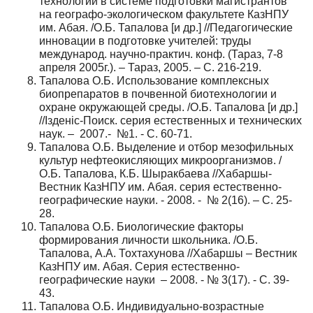
технологий в системе подготовки магистрантов
на географо-экологическом факультете КазНПУ
им. Абая. /О.Б. Тапалова [и др.] //Педагогические
инновации в подготовке учителей: труды
международ. научно-практич. конф. (Тараз, 7-8
апреля 2005г.). – Тараз, 2005. – С. 216-219.
Тапалова О.Б. Использование комплексных
биопрепаратов в почвенной биотехнологии и
охране окружающей среды. /О.Б. Тапалова [и др.]
//Iзденiс-Поиск. серия естественных и технических
наук. – 2007.- №1. - С. 60-71.
Тапалова О.Б. Выделение и отбор мезофильных
культур нефтеокисляющих микроорганизмов. /
О.Б. Тапалова, К.Б. Шыракбаева //Хабаршы-
Вестник КазНПУ им. Абая. серия естественно-
географические науки. - 2008. - № 2(16). – С. 25-
28.
Тапалова О.Б. Биологические факторы
формирования личности школьника. /О.Б.
Тапалова, А.А. Тохтахунова //Хабаршы – Вестник
КазНПУ им. Абая. Серия естественно-
географические науки – 2008. - № 3(17). - С. 39-
43.
Тапалова О.Б. Индивидуально-возрастные