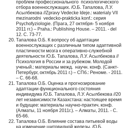
проблем профессионального психологического
отбора военнослужащих. /О.Б. Тапалова, Л.У.
Асылбекова //Zpravy Vedecke Ideje.: мaterialy VII
mezinarodni vedecko-prakticka konf.: серия
Psychofyziologie. (Прага, 27 октября- 5 ноября
2011 гг.) – Praha.: Publishing House. – 2011. - del
12. С. 73-77.
Тапалова О.Б. К вопросу об адаптации
военнослужащих с различным типом адаптивной
пластичности мозга к оперативно-служебной
деятельности /О.Б. Тапалова, Л.У. Асылбекова //
Психология в России и за рубежом. Молодой
ученый.: материалы межд. научн. конф. (Санкт-
Петербург, октябрь 2011 г.) – СПб.: Реноме. - 2011.
– С. 66-68.
Тапалова О.Б. Оценка и прогнозирование
адаптации функционального состояния
индивидума /О.Б. Тапалова, Л.У. Асылбекова //20
лет независимости Казахстана: настоящее время
и будущее: материалы научно-практич. конф.
(Алматы, 11 ноября 2011г.). – Алматы, 2011. - С.
65-66.
Тапалова О.Б. Влияние состава питьевой воды
на изменение щитовидной железы. /О.Б.