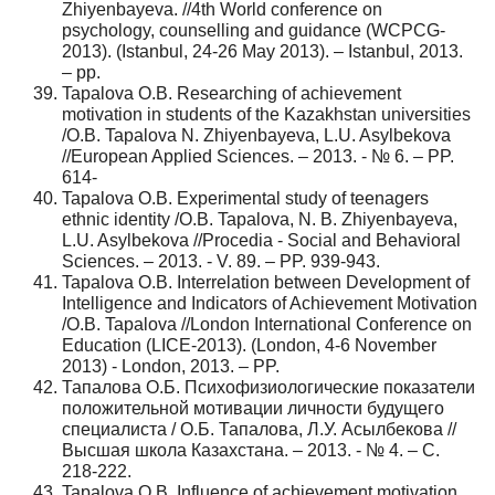
Zhiyenbayeva. //4th World conference on
psychology, counselling and guidance (WCPCG-
2013). (Istanbul, 24-26 May 2013). – Istanbul, 2013.
– pp.
Tapalova O.B. Researching of achievement
motivation in students of the Kazakhstan universities
/O.B. Tapalova N. Zhiyenbayeva, L.U. Asylbekova
//European Applied Sciences. – 2013. - № 6. – PP.
614-
Tapalova O.B. Experimental study of teenagers
ethnic identity /O.B. Tapalova, N. B. Zhiyenbayeva,
L.U. Asylbekova //Procedia - Social and Behavioral
Sciences. – 2013. - V. 89. – PP. 939-943.
Tapalova O.B. Interrelation between Development of
Intelligence and Indicators of Achievement Motivation
/O.B. Tapalova //London International Conference on
Education (LICE‐2013). (London, 4-6 November
2013) - London, 2013. – PP.
Тапалова О.Б. Психофизиологические показатели
положительной мотивации личности будущего
специалиста / О.Б. Тапалова, Л.У. Асылбекова //
Высшая школа Казахстана. – 2013. - № 4. – С.
218-222.
Tapalova O.B. Influence of achievement motivation