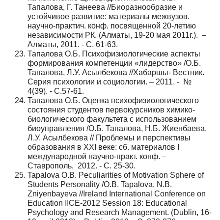
Тапалова, Г. Танеева //Биоразнообразие и
устойчивое развитие: материалы межвузов.
научно-практич. конф. посвященной 20-летию
независимости РК. (Алматы, 19-20 мая 2011г.). –
Алматы, 2011. - С. 61-63.
Тапалова О.Б. Психофизиологические аспекты
формирования компетенции «лидерство» /О.Б.
Тапалова, Л.У. Асылбекова //Хабаршы- Вестник.
Серия психологии и социологии. – 2011. - №
4(39). - С.57-61.
Тапалова О.Б. Оценка психофизиологического
состояния студентов первокурсников химико-
биологического факультета с использованием
биоуправления /О.Б. Тапалова, Н.Б. Жиенбаева,
Л.У. Асылбекова // Проблемы и перспективы
образования в XXI веке: сб. материалов I
международной научно-практ. конф. –
Ставрополь, 2012. - С. 25-30.
Tapalova O.B. Peculiarities of Motivation Sphere of
Students Personality /О.B. Tapalova, N.B.
Zniyenbayeva //Ireland International Conference on
Education IICE-2012 Session 18: Educational
Psychology and Research Management. (Dublin, 16-