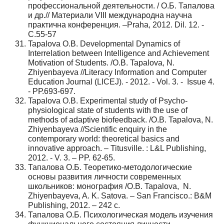
профессиональной деятельности. / О.Б. Тапалова
и др.// Материали VIII международна научна
практична конференция. –Praha, 2012. Dil. 12. -
С.55-57
Tapalova O.B. Developmental Dynamics of
Interrelation between Intelligence and Achievement
Motivation of Students. /O.B. Tapalova, N.
Zhiyenbayeva //Literacy Information and Computer
Education Journal (LICEJ). - 2012. - Vol. 3. - Issue 4.
- PР.693-697.
Tapalova O.B. Experimental study of Psycho-
physiological state of students with the use of
methods of adaptive biofeedback. /O.B. Tapalova, N.
Zhiyenbayeva //Scientific enquiry in the
contemporary world: theoretical basics and
innovative approach. – Titusville. : L&L Publishing,
2012. - V. 3. – PP. 62-65.
Тапалова О.Б. Теоретико-методологические
основы развития личности современных
школьников: монография /O.B. Tapalova, N.
Zhiyenbayeva, A. K. Satova. – San Francisco.: B&M
Publishing, 2012. – 242 с.
Тапалова О.Б. Психологическая модель изучения