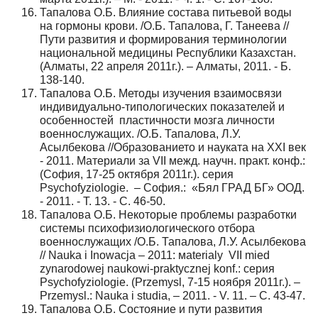
Тапалова О.Б. Влияние состава питьевой воды
на гормоны крови. /О.Б. Тапалова, Г. Танеева //
Пути развития и формирования терминологии
национальной медицины Республики Казахстан.
(Алматы, 22 апреля 2011г.). – Алматы, 2011. - Б.
138-140.
Тапалова О.Б. Методы изучения взаимосвязи
индивидуально-типологических показателей и
особенностей пластичности мозга личности
военнослужащих. /О.Б. Тапалова, Л.У.
Асылбекова //Образованието и науката на ХХI век
- 2011. Материали за VII межд. научн. практ. конф.:
(София, 17-25 октября 2011г.). серия
Psychofyziologie. – София.: «Бял ГРАД БГ» ООД.
- 2011. - Т. 13. - С. 46-50.
Тапалова О.Б. Некоторые проблемы разработки
системы психофизиологического отбора
военнослужащих /О.Б. Тапалова, Л.У. Асылбекова
// Nauka i Inowacja – 2011: мaterialy VII mied
zynarodowej naukowi-praktycznej konf.: серия
Psychofyziologie. (Przemysl, 7-15 ноября 2011г.). –
Przemysl.: Nauka i studia, – 2011. - V. 11. – С. 43-47.
Тапалова О.Б. Состояние и пути развития