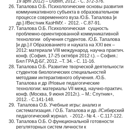
19 april 2012) – Dublin, 2012. - С. 372-376.
Тапалова О.Б. Психологические основы развития
коммуникативного субъекта в образовательном
процессе современного вуза /О.Б. Тапалова [и
др.] //Вестник КазНМУ. - 2012. - С.87-91.
Тапалова О.Б. Психологическая сущность
проблемно-ориентированной коммуникативной
технологии обучения студентов. /О.Б. Тапалова
[и др.] // Образованието и науката на XXI век –
2012: материали VIII международ. научна практич.
конф. (София, 17-25 октября 2012 г.). – София.:
Бял ГРАД-БГ, 2012. –Т. 34. - С. 11-16.
Тапалова О.Б. Развитие творческой деятельности
студентов биологических специальностей
методами интерактивного обучения. /О.Б.
Тапалова и др //Новые педагогические
технологии: материалы VII межд. научно-практич.
конф. (Москва, 9 июня 2012г.). – М.: Спутник+,
2012. - С.141-148.
Тапалова О.Б. Учебные игры: анализ и
систематизация. / О.Б. Тапалова и др. //Сибирский
педагогический журнал. - 2012.- № 4. - С.117-122.
Тапалова О.Б. О функциональной готовности
регуляторных систем личности к