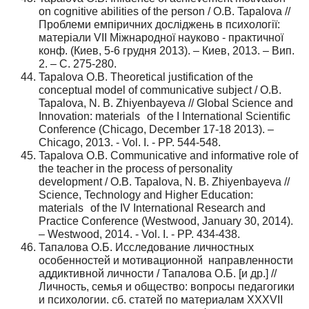
on cognitive abilities of the person / O.B. Tapalova //
Проблеми емпіричних досліджень в психології:
матерiали VII Міжнародної науково - практичної
конф. (Киев, 5-6 грудня 2013). – Киев, 2013. – Вип.
2. – С. 275-280.
Tapalova O.B. Theoretical justification of the
conceptual model of communicative subject / O.B.
Tapalova, N. B. Zhiyenbayeva // Global Science and
Innovation: materials of the I International Scientific
Conference (Chicago, December 17-18 2013). –
Chicago, 2013. - Vol. I. - PP. 544-548.
Tapalova O.B. Communicative and informative role of
the teacher in the process of personality
development / O.B. Tapalova, N. B. Zhiyenbayeva //
Science, Technology and Higher Education:
materials of the IV International Research and
Practice Conference (Westwood, January 30, 2014).
– Westwood, 2014. - Vol. I. - PP. 434-438.
Тапалова О.Б. Исследование личностных
особенностей и мотивационной направленности
аддиктивной личности / Тапалова О.Б. [и др.] //
Личность, семья и общество: вопросы педагогики
и психологии. сб. статей по материалам XXXVII