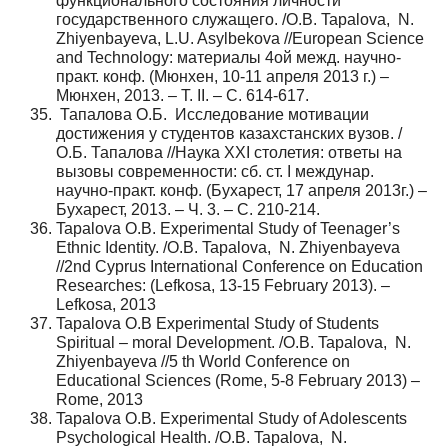
функционального состояния личности
государственного служащего. /O.B. Tapalova, N.
Zhiyenbayeva, L.U. Asylbekova //European Science
and Technology: материалы 4ой межд. научно-
практ. конф. (Мюнхен, 10-11 апреля 2013 г.) –
Мюнхен, 2013. – Т. II. – С. 614-617.
Тапалова О.Б. Исследование мотивации
достижения у студентов казахстанских вузов. /
О.Б. Тапалова //Наука XXI столетия: ответы на
вызовы современности: сб. ст. І междунар.
научно-практ. конф. (Бухарест, 17 апреля 2013г.) –
Бухарест, 2013. – Ч. 3. – С. 210-214.
Tapalova O.B. Experimental Study of Teenager’s
Ethnic Identity. /O.B. Tapalova, N. Zhiyenbayeva
//2nd Cyprus International Conference on Education
Researches: (Lefkosa, 13-15 February 2013). –
Lefkosa, 2013
Tapalova O.B Experimental Study of Students
Spiritual – moral Development. /O.B. Tapalova, N.
Zhiyenbayeva //5 th World Conference on
Educational Sciences (Rome, 5-8 February 2013) –
Rome, 2013
Tapalova O.B. Experimental Study of Adolescents
Psychological Health. /O.B. Tapalova, N.