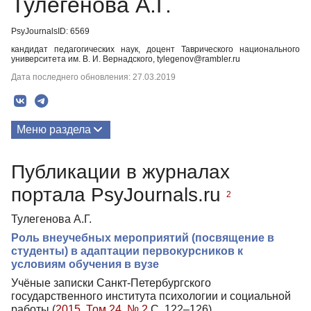
Тулегенова А.Г.
PsyJournalsID: 6569
кандидат педагогических наук, доцент Таврического национального
университета им. В. И. Вернадского, tylegenov@rambler.ru
Дата последнего обновления: 27.03.2019
Меню раздела
Публикации
Публикации в журналах
портала PsyJournals.ru
2
Тулегенова А.Г.
Роль внеучебных мероприятий (посвящение в
студенты) в адаптации первокурсников к
условиям обучения в вузе
Учёные записки Санкт-Петербургского
государственного института психологии и социальной
работы (
2015. Том 24. № 2
С. 122–126)