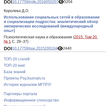
DOI
10.17759/jmfp.2016050207
5204
Королева Д.О.
Использование социальных сетей в образовании
и социализации подростка: аналитический обзор
эмпирических исследований (международный
опыт)
Психологическая наука и образование (
2015. Том 20.
№ 1
С. 28–37)
DOI
10.17759/pse.2015200104
2440
ТОП-20 статей
ТОП-20 книг
База знаний
Проекты PsyJournals.ru
История журналов МГППУ
Партнеры портала
Информационное спонсорство