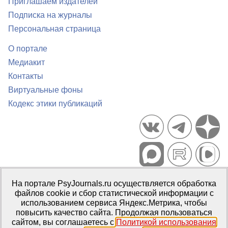
Приглашаем издателей
Подписка на журналы
Персональная страница
О портале
Медиакит
Контакты
Виртуальные фоны
Кодекс этики публикаций
Портал психологических изданий PsyJournals.ru, 2007–2026
На портале PsyJournals.ru осуществляется обработка
Правила использования материалов
файлов cookie и сбор статистической информации с
Свидетельство регистрации СМИ
Эл № ФС77-66447 от 14 июля
использованием сервиса Яндекс.Метрика, чтобы
2016 г.
повысить качество сайта. Продолжая пользоваться
сайтом, вы соглашаетесь с
Политикой использования
Издатель:
ФГБОУ ВО МГППУ