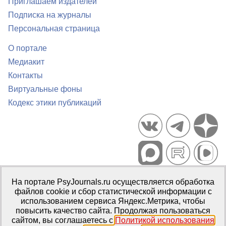
Приглашаем издателей
Подписка на журналы
Персональная страница
О портале
Медиакит
Контакты
Виртуальные фоны
Кодекс этики публикаций
Портал психологических изданий PsyJournals.ru, 2007–2026
На портале PsyJournals.ru осуществляется обработка
Правила использования материалов
файлов cookie и сбор статистической информации с
Свидетельство регистрации СМИ
Эл № ФС77-66447 от 14 июля
использованием сервиса Яндекс.Метрика, чтобы
2016 г.
повысить качество сайта. Продолжая пользоваться
сайтом, вы соглашаетесь с
Политикой использования
Издатель:
ФГБОУ ВО МГППУ