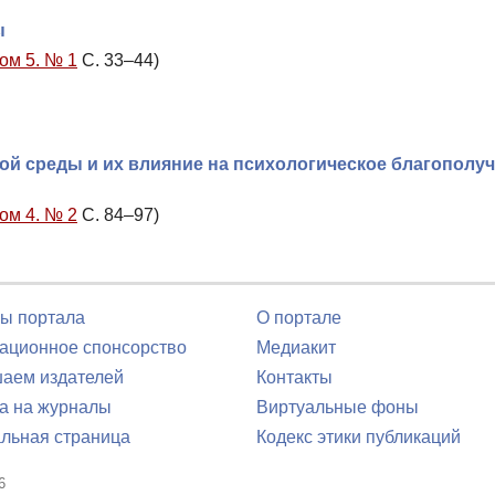
ы
Том 5. № 1
С. 33–44)
й среды и их влияние на психологическое благополу
Том 4. № 2
С. 84–97)
ы портала
О портале
ционное спонсорство
Медиакит
аем издателей
Контакты
а на журналы
Виртуальные фоны
льная страница
Кодекс этики публикаций
6