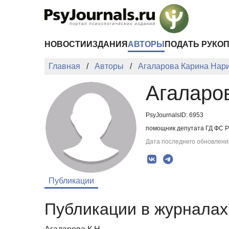
Перейти к основному содержанию
НОВОСТИ
ИЗДАНИЯ
АВТОРЫ
ПОДАТЬ РУКО
Главная
Авторы
Агаларова Карина Нар
Агаларо
PsyJournalsID: 6953
помощник депутата ГД ФС РФ
Дата последнего обновления
Публикации
Публикации в журналах 