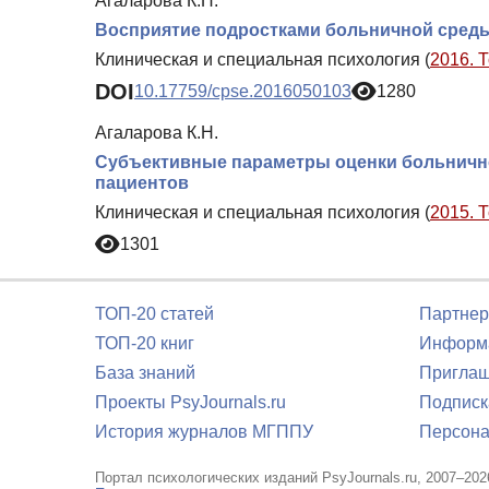
Агаларова К.Н.
Восприятие подростками больничной сред
Клиническая и специальная психология (
2016. 
DOI
10.17759/cpse.2016050103
1280
Агаларова К.Н.
Субъективные параметры оценки больнично
пациентов
Клиническая и специальная психология (
2015. 
1301
ТОП-20 статей
Партнер
ТОП-20 книг
Информа
База знаний
Приглаш
Проекты PsyJournals.ru
Подписк
История журналов МГППУ
Персона
Портал психологических изданий PsyJournals.ru, 2007–202