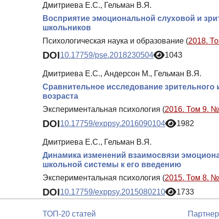
Дмитриева Е.С., Гельман В.Я.
Восприятие эмоциональной слуховой и зр
школьников
Психологическая наука и образование (
2018. То
DOI
10.17759/pse.2018230504
1043
Дмитриева Е.С., Андерсон М., Гельман В.Я.
Сравнительное исследование зрительного 
возраста
Экспериментальная психология (
2016. Том 9. №
DOI
10.17759/exppsy.2016090104
1982
Дмитриева Е.С., Гельман В.Я.
Динамика изменений взаимосвязи эмоционал
школьной системы к его введению
Экспериментальная психология (
2015. Том 8. №
DOI
10.17759/exppsy.2015080210
1733
ТОП-20 статей
Партнер