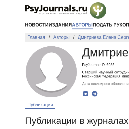
Перейти к основному содержанию
НОВОСТИ
ИЗДАНИЯ
АВТОРЫ
ПОДАТЬ РУКО
Главная
Авторы
Дмитриева Елена Серг
Дмитрие
PsyJournalsID: 6985
Старший научный сотрудни
Российская Федерация, dmit
Дата последнего обновления
Публикации
Публикации в журналах 