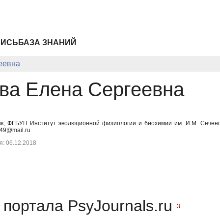
ПИСЬ
БАЗА ЗНАНИЙ
еевна
ва Елена Сергеевна
к, ФГБУН Институт эволюционной физиологии и биохимии им. И.М. Сеченов
49@mail.ru
: 06.12.2018
портала PsyJournals.ru
3