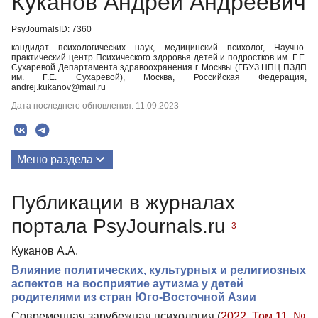
Куканов Андрей Андреевич
PsyJournalsID: 7360
кандидат психологических наук, медицинский психолог, Научно-
практический центр Психического здоровья детей и подростков им. Г.Е.
Сухаревой Департамента здравоохранения г. Москвы (ГБУЗ НПЦ ПЗДП
им. Г.Е. Сухаревой), Москва, Российская Федерация,
andrej.kukanov@mail.ru
Дата последнего обновления: 11.09.2023
Меню раздела
Публикации
Публикации в журналах
портала PsyJournals.ru
3
Куканов А.А.
Влияние политических, культурных и религиозных
аспектов на восприятие аутизма у детей
родителями из стран Юго-Восточной Азии
Современная зарубежная психология (
2022. Том 11. №