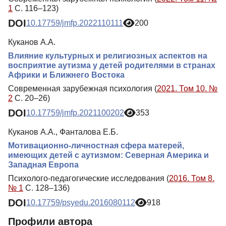
1
С. 116–123)
DOI
10.17759/jmfp.2022110111
200
Куканов А.А.
Влияние культурных и религиозных аспектов на
восприятие аутизма у детей родителями в странах
Африки и Ближнего Востока
Современная зарубежная психология (
2021. Том 10. №
2
С. 20–26)
DOI
10.17759/jmfp.2021100202
353
Куканов А.А., Фанталова Е.Б.
Мотивационно-личностная сфера матерей,
имеющих детей с аутизмом: Северная Америка и
Западная Европа
Психолого-педагогические исследования (
2016. Том 8.
№ 1
С. 128–136)
DOI
10.17759/psyedu.2016080112
918
Профили автора