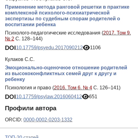
Применение метода ранговой решетки в практике
комплексной психолого-психиатрической
экспертизы по судебным спорам родителей о
воспитании ребенка
Психолого-педагогические исследования (
2017. Том 9.
№ 2
С. 128–144)
DOI
10.17759/psyedu.2017090212
1106
Кулаков С.С.
Эмоционально-оценочное отношение родителей
из высококонфликтных семей друг к другу и
ребенку
Психология и право (
2016. Том 6. № 4
С. 126–141)
DOI
10.17759/psylaw.2016060412
651
Профили автора
ORCID:
0000-0002-0203-1332
ТОП-20 статей