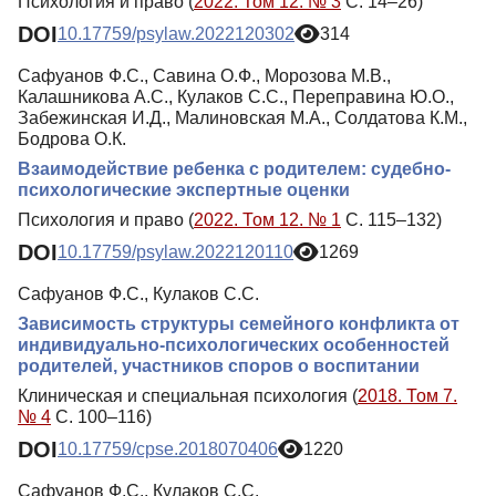
Психология и право (
2022. Том 12. № 3
С. 14–26)
DOI
10.17759/psylaw.2022120302
314
Сафуанов Ф.С., Савина О.Ф., Морозова М.В.,
Калашникова А.С., Кулаков С.С., Переправина Ю.О.,
Забежинская И.Д., Малиновская М.А., Солдатова К.М.,
Бодрова О.К.
Взаимодействие ребенка с родителем: судебно-
психологические экспертные оценки
Психология и право (
2022. Том 12. № 1
С. 115–132)
DOI
10.17759/psylaw.2022120110
1269
Сафуанов Ф.С., Кулаков С.С.
Зависимость структуры семейного конфликта от
индивидуально-психологических особенностей
родителей, участников споров о воспитании
Клиническая и специальная психология (
2018. Том 7.
№ 4
С. 100–116)
DOI
10.17759/cpse.2018070406
1220
Сафуанов Ф.С., Кулаков С.С.