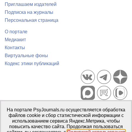
Приглашаем издателей
Подписка на журналы
Персональная страница
О портале
Медиакит
Контакты
Виртуальные фоны
Кодекс этики публикаций
Портал психологических изданий PsyJournals.ru, 2007–2026
На портале PsyJournals.ru осуществляется обработка
Правила использования материалов
файлов cookie и сбор статистической информации с
Свидетельство регистрации СМИ
Эл № ФС77-66447 от 14 июля
использованием сервиса Яндекс.Метрика, чтобы
2016 г.
повысить качество сайта. Продолжая пользоваться