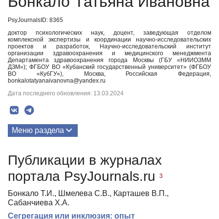
Бонкало Татьяна Ивановна
PsyJournalsID: 8365
доктор психологических наук, доцент, заведующая отделом
комплексной экспертизы и координации научно-исследовательских
проектов и разработок, Научно-исследовательский институт
организации здравоохранения и медицинского менеджмента
Департамента здравоохранения города Москвы (ГБУ «НИИОЗММ
ДЗМ»); ФГБОУ ВО «Кубанский государственный университет» (ФГБОУ
ВО «КубГУ»), Москва, Российская Федерация,
bonkalotatyanaivanovna@yandex.ru
Дата последнего обновления: 13.03.2024
Меню раздела
Публикации
Публикации в журналах
Медиа-материалы
портала PsyJournals.ru
3
Бонкало Т.И., Шмелева С.В., Карташев В.П.,
Сабанчиева Х.А.
Сегрегация или инклюзия: опыт