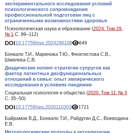
экспериментального исследования условий
психологического сопровождения
профессиональной подготовки лиц с
ограниченными возможностями здоровья
Психологическая наука и образование (
2024. Том 29.
№ 1
С. 99–112)
DOI
10.17759/pse.2024290108
649
Бонкало Т.И., Маринова Т.Ю., Феоктистова С.В.,
Шмелева С.В.
Диадические копинг-стратегии супругов как
фактор латентных дисфункциональных
отношений в семье: опыт эмпирического
исследования в условиях пандемии
Социальная психология и общество (
2020. Том 11. № 3
С. 35–50)
DOI
10.17759/sps.2020110303
1721
Байрамов В.Д., Бонкало Т.И., Райдугин Д.С., Воеводина
Е.В.
Методологические подходы к актуализации