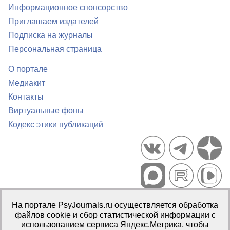
Информационное спонсорство
Приглашаем издателей
Подписка на журналы
Персональная страница
О портале
Медиакит
Контакты
Виртуальные фоны
Кодекс этики публикаций
Портал психологических изданий PsyJournals.ru, 2007–2026
На портале PsyJournals.ru осуществляется обработка
Правила использования материалов
файлов cookie и сбор статистической информации с
Свидетельство регистрации СМИ
Эл № ФС77-66447 от 14 июля
использованием сервиса Яндекс.Метрика, чтобы