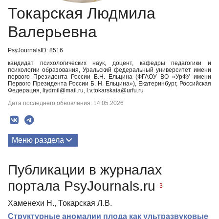
Токарская Людмила
Валерьевна
PsyJournalsID: 8516
кандидат психологических наук, доцент, кафедры педагогики и
психологии образования, Уральский федеральный университет имени
первого Президента России Б.Н. Ельцина (ФГАОУ ВО «УрФУ имени
Первого Президента России Б. Н. Ельцина»), Екатеринбург, Российская
Федерация, liydmil@mail.ru, l.v.tokarskaia@urfu.ru
Дата последнего обновления: 14.05.2026
Меню раздела
Публикации
Публикации в журналах
Биография
портала PsyJournals.ru
3
Хаменехи Н., Токарская Л.В.
Структурные аномалии плода как ультразвуковые