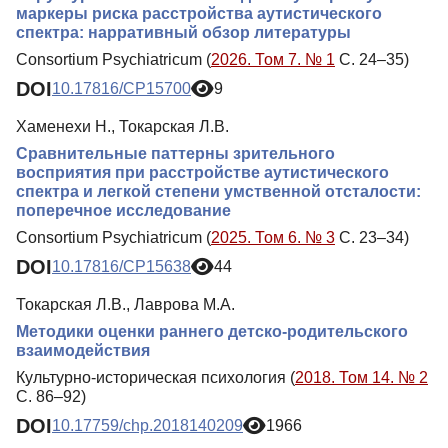
маркеры риска расстройства аутистического
спектра: нарративный обзор литературы
Consortium Psychiatricum (
2026. Том 7. № 1
С. 24–35)
DOI
10.17816/CP15700
9
Хаменехи Н., Токарская Л.В.
Сравнительные паттерны зрительного
восприятия при расстройстве аутистического
спектра и легкой степени умственной отсталости:
поперечное исследование
Consortium Psychiatricum (
2025. Том 6. № 3
С. 23–34)
DOI
10.17816/CP15638
44
Токарская Л.В., Лаврова М.А.
Методики оценки раннего детско-родительского
взаимодействия
Культурно-историческая психология (
2018. Том 14. № 2
С. 86–92)
DOI
10.17759/chp.2018140209
1966