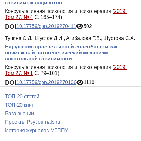
зависимых пациентов
Консультативная психология и психотерапия (
2019.
Том 27. № 4
С. 165–174)
DOI
10.17759/cpp.2019270411
502
Тучина О.Д., Шустов Д.И., Агибалова Т.В., Шустова С.А.
Нарушения проспективной способности как
возможный патогенетический механизм
алкогольной зависимости
Консультативная психология и психотерапия (
2019.
Том 27. № 1
С. 79–101)
DOI
10.17759/cpp.2019270106
1110
ТОП-20 статей
ТОП-20 книг
База знаний
Проекты PsyJournals.ru
История журналов МГППУ