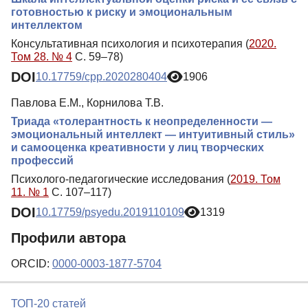
готовностью к риску и эмоциональным
интеллектом
Консультативная психология и психотерапия (
2020.
Том 28. № 4
С. 59–78)
DOI
10.17759/cpp.2020280404
1906
Павлова Е.М., Корнилова Т.В.
Триада «толерантность к неопределенности —
эмоциональный интеллект — интуитивный стиль»
и самооценка креативности у лиц творческих
профессий
Психолого-педагогические исследования (
2019. Том
11. № 1
С. 107–117)
DOI
10.17759/psyedu.2019110109
1319
Профили автора
ORCID:
0000-0003-1877-5704
ТОП-20 статей