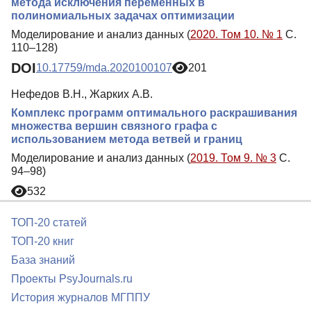
метода исключения переменных в
полиномиальных задачах оптимизации
Моделирование и анализ данных (
2020. Том 10. № 1
С.
110–128)
DOI
10.17759/mda.2020100107
201
Нефедов В.Н., Жарких А.В.
Комплекс программ оптимального раскрашивания
множества вершин связного графа с
использованием метода ветвей и границ
Моделирование и анализ данных (
2019. Том 9. № 3
С.
94–98)
532
ТОП-20 статей
ТОП-20 книг
База знаний
Проекты PsyJournals.ru
История журналов МГППУ