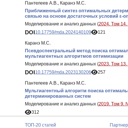
Пантелеев А.В., Каранэ М.С.
Приближенный синтез оптимальных детерм
связью на основе достаточных условий ε-
Моделирование и анализ данных (
2024. Том 14.
DOI
10.17759/mda.2024140109
121
Каранэ М.С.
Псевдоспектральный метод поиска оптималь
мультиагентных алгоритмов оптимизации
Моделирование и анализ данных (
2023. Том 13.
DOI
10.17759/mda.2023130206
257
Пантелеев А.В., Каранэ М.С.
Мультиагентный алгоритм поиска оптималь
детерминированных систем
Моделирование и анализ данных (
2019. Том 9. 
312
ТОП-20 статей
Партнер