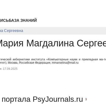
ПИСЬ
БАЗА ЗНАНИЙ
на Сергеевна
Мария Магдалина Серге
ической кибернетики института «Компьютерные науки и прикладная ма-т
тет), Москва, Российская Федерация, mmarselina@mail.ru
: 17.09.2025
портала PsyJournals.ru
3