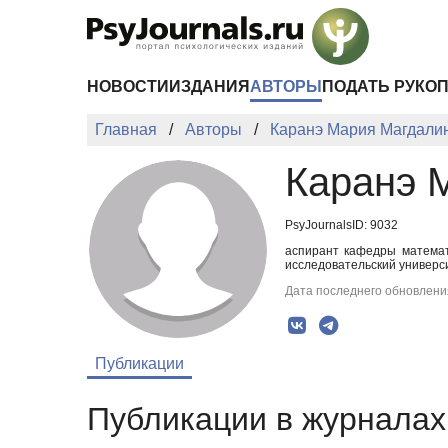
Перейти к основному содержанию
НОВОСТИ
ИЗДАНИЯ
АВТОРЫ
ПОДАТЬ РУКО
Главная
Авторы
Каранэ Мария Магдали
Каранэ 
PsyJournalsID: 9032
аспирант кафедры математ
исследовательский универси
Дата последнего обновления
Публикации
Публикации в журналах 