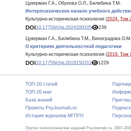
Цукерман Г.А., Обухова О.Л., Билибина Т.М.
Интерпсихическое начало учебного действ
Культурно-историческая психология (
2024. Том 
DOI
10.17759/chp.2024200105
239
Цукерман Г.А., Билибина Т.М., Виноградова О.М
О критериях деятельностной педагогики
Культурно-историческая психология (
2019. Том 
DOI
10.17759/chp.2019150311
1229
ТОП-20 статей
Партнер
ТОП-20 книг
Информа
База знаний
Приглаш
Проекты PsyJournals.ru
Подписк
История журналов МГППУ
Персона
Портал психологических изданий PsyJournals.ru, 2007–202