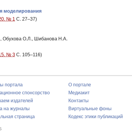
ия моделирования
20. № 1
С. 27–37)
., Обухова О.Л., Шибанова Н.А.
15. № 3
С. 105–116)
ы портала
О портале
ционное спонсорство
Медиакит
аем издателей
Контакты
а на журналы
Виртуальные фоны
льная страница
Кодекс этики публикаций
6