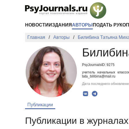
Перейти к основному содержанию
НОВОСТИ
ИЗДАНИЯ
АВТОРЫ
ПОДАТЬ РУКО
Главная
Авторы
Билибина Татьяна Мих
Билибин
PsyJournalsID: 9275
учитель начальных класс
tata_bilibina@mail.ru
Дата последнего обновления
Публикации
Публикации в журналах 