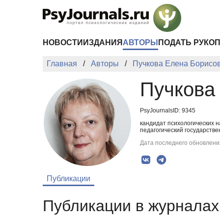
Перейти к основному содержанию
НОВОСТИ
ИЗДАНИЯ
АВТОРЫ
ПОДАТЬ РУКО
Главная
Авторы
Пучкова Елена Борисо
Пучкова
PsyJournalsID: 9345
кандидат психологических н
педагогический государств
Дата последнего обновления
Публикации
Публикации в журналах 