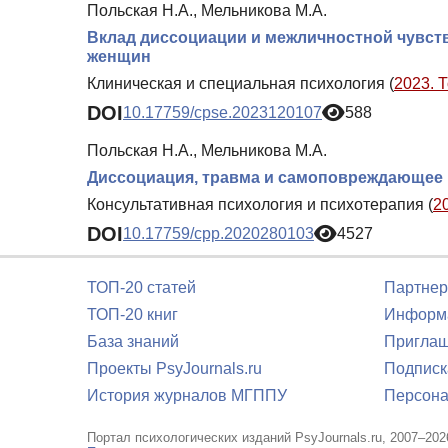
Польская Н.А., Мельникова М.А.
Вклад диссоциации и межличностной чувс
женщин
Клиническая и специальная психология (
2023. 
DOI
10.17759/cpse.2023120107
588
Польская Н.А., Мельникова М.А.
Диссоциация, травма и самоповреждающее
Консультативная психология и психотерапия (
2
DOI
10.17759/cpp.2020280103
4527
ТОП-20 статей
Партнер
ТОП-20 книг
Информа
База знаний
Приглаш
Проекты PsyJournals.ru
Подписк
История журналов МГППУ
Персона
Портал психологических изданий PsyJournals.ru, 2007–202