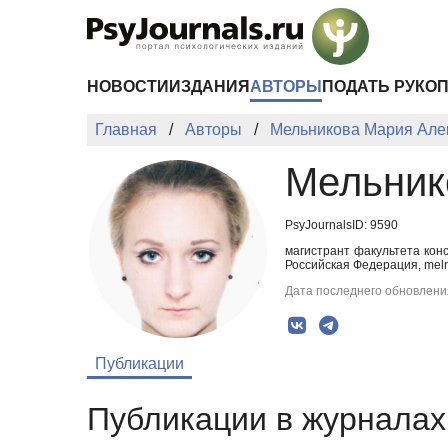
Перейти к основному содержанию
НОВОСТИ
ИЗДАНИЯ
АВТОРЫ
ПОДАТЬ РУКО
Главная
Авторы
Мельникова Мария Але
Мельник
PsyJournalsID: 9590
магистрант факультета кон
Российская Федерация, mel
Дата последнего обновления
Публикации
Публикации в журналах 