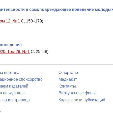
твительности в самоповреждающее поведение молоды
Том 12. № 1
С. 150–179)
 поведение
020. Том 28. № 1
С. 25–48)
ы портала
О портале
ционное спонсорство
Медиакит
аем издателей
Контакты
а на журналы
Виртуальные фоны
льная страница
Кодекс этики публикаций
6