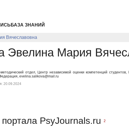
ПИСЬ
БАЗА ЗНАНИЙ
ия Вячеславовна
а Эвелина Мария Вячес
-методический отдел, Центр независимой оценки компетенций студентов, 
едерация, evelina.salikova@mail.ru
: 20.09.2024
портала PsyJournals.ru
2