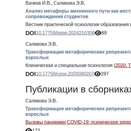
Вачков И.В., Саликова Э.В.
Анализ метафоры жизненного пути как инст
сопровождения студентов
Вестник практической психологии образования 
DOI
10.17759/bppe.2024210306
89
Саликова Э.В.
Трансформация метафорических репрезента
взрослых
Клиническая и специальная психология (
2020. 
DOI
10.17759/cpse.2020090207
297
Публикации в сборниках
Саликова Э.В.
Трансформация метафорических репрезента
взрослых
Вызовы пандемии COVID-19: психическое здоро
173