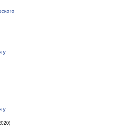
еского
и у
и у
2020)