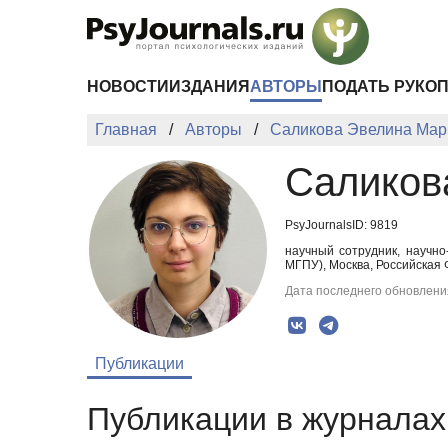
Перейти к основному содержанию
НОВОСТИ
ИЗДАНИЯ
АВТОРЫ
ПОДАТЬ РУКО
Главная
Авторы
Саликова Эвелина Мар
Саликов
PsyJournalsID: 9819
научный сотрудник, научно
МГПУ), Москва, Российская Ф
Дата последнего обновления
Публикации
Публикации в журналах 