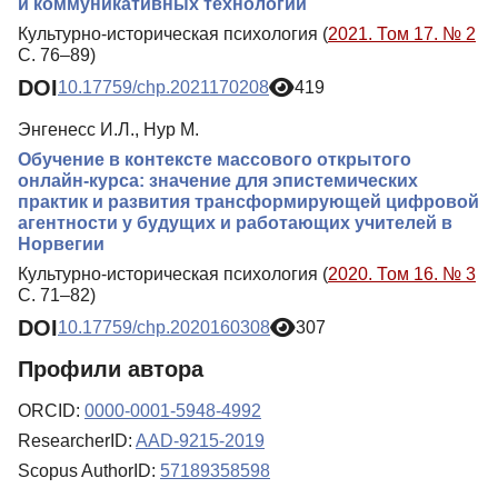
и коммуникативных технологий
Культурно-историческая психология (
2021. Том 17. № 2
С. 76–89)
DOI
10.17759/chp.2021170208
419
Энгенесс И.Л., Нур М.
Обучение в контексте массового открытого
онлайн-курса: значение для эпистемических
практик и развития трансформирующей цифровой
агентности у будущих и работающих учителей в
Норвегии
Культурно-историческая психология (
2020. Том 16. № 3
С. 71–82)
DOI
10.17759/chp.2020160308
307
Профили автора
ORCID:
0000-0001-5948-4992
ResearcherID:
AAD-9215-2019
Scopus AuthorID:
57189358598